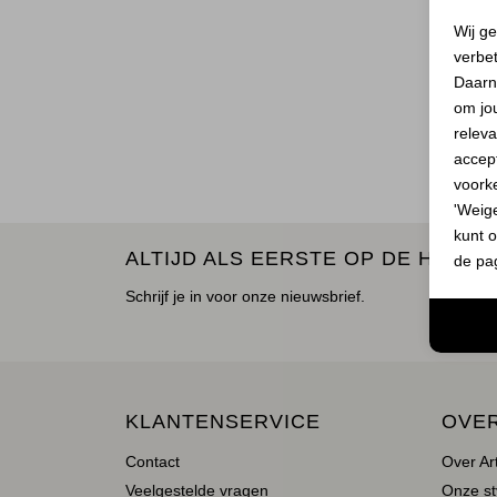
Wij ge
verbe
Daarn
om jo
releva
accept
voork
'Weig
kunt o
ALTIJD ALS EERSTE OP DE HOOGT
de pa
Schrijf je in voor onze nieuwsbrief.
KLANTENSERVICE
OVE
Contact
Over Ar
Veelgestelde vragen
Onze st