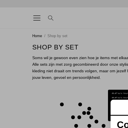
Home
Shop by set
SHOP BY SET
Soms wil je gewoon even zien hoe je items met elkaa
Alle sets zijn met zorg gecombineerd door onze stylist
kleding niet draait om trends volgen, maar om jezelf
jouw leven, gevoel en persoonlijkheid.
BEKIJ
BEKIJ
BEKIJ
BEKIJ
BEKIJ
BEKIJ
Co