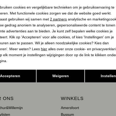
Noodzakelijke cookies
Personalisatie cookies
1
Filter
bruiken cookies en vergelijkbare technieken om je gebruikservaring te
teren. Met functionele cookies zorgen we dat de website goed werkt.
Analytische cookies
Marketing cookies
aast gebruiken wij samen met
2 partners
analytische en marketingcoo
1
2
3
uw gedrag anoniem te analyseren, gepersonaliseerde content te tonen
nte advertenties aan te bieden. Je kunt zelf bepalen welke cookies je
eert. Klik op 'Accepteren' voor alle cookies, of kies 'Instellingen' om je
euren aan te passen. Wil je alleen noodzakelijke cookies? Kies dan
eren'. Meer weten? Lees
hier
alles over onze cookie- en privacyverklar
p elk moment je instellingen wijzigingen door op de link te klikken ond
E ZIJN?
gina.
Opslaan
Terug
Accepteren
Weigeren
Instelle
R ONS
WINKELS
thur&Willemijn
Amersfoort
ylisten
Bussum