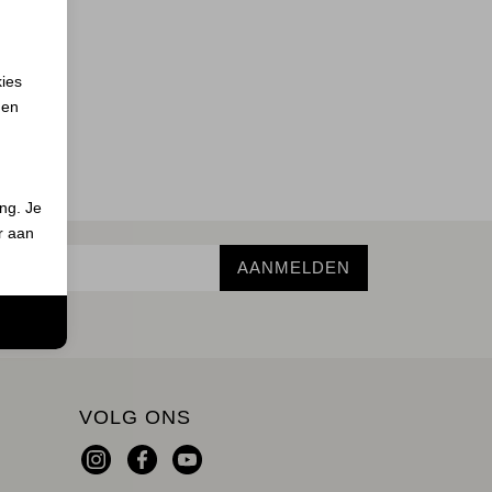
kies
 en
ing. Je
er aan
AANMELDEN
n
VOLG ONS