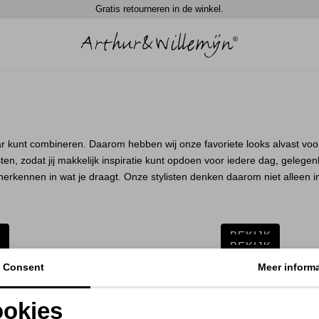
Gratis retourneren in de winkel.
r kunt combineren. Daarom hebben wij onze favoriete looks alvast voo
en, zodat jij makkelijk inspiratie kunt opdoen voor iedere dag, gelegenhe
 herkennen in wat je draagt. Onze stylisten denken daarom niet alleen i
K
BEKIJK
K
BEKIJK
K
BEKIJK
Consent
Meer informa
K
BEKIJK
K
BEKIJK
K
BEKIJK
okies