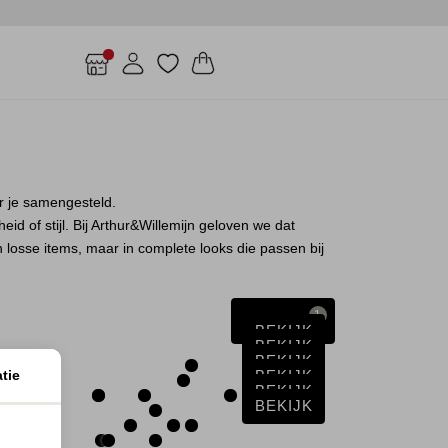
r je samengesteld.
id of stijl. Bij Arthur&Willemijn geloven we dat
n losse items, maar in complete looks die passen bij
1
Filter
BEKIJK
BEKIJK
BEKIJK
tie
BEKIJK
BEKIJK
BEKIJK