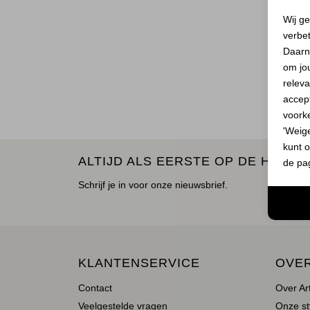
Wij ge
verbe
Daarn
om jo
releva
accept
voork
'Weig
kunt o
ALTIJD ALS EERSTE OP DE HOOGT
de pa
Schrijf je in voor onze nieuwsbrief.
KLANTENSERVICE
OVE
Contact
Over Ar
Veelgestelde vragen
Onze st