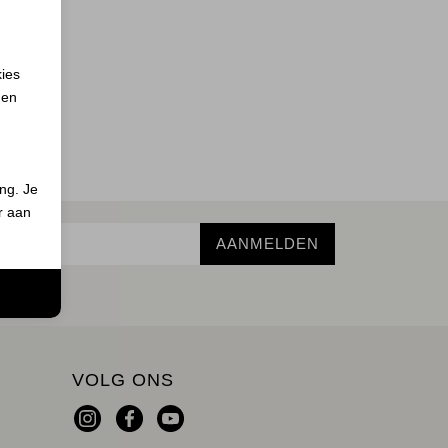
kies
 en
ing. Je
er aan
AANMELDEN
n
VOLG ONS