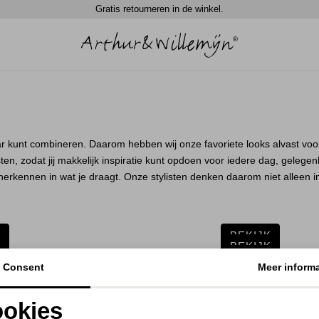
Gratis retourneren in de winkel.
r kunt combineren. Daarom hebben wij onze favoriete looks alvast voo
en, zodat jij makkelijk inspiratie kunt opdoen voor iedere dag, gelegenhe
 herkennen in wat je draagt. Onze stylisten denken daarom niet alleen i
K
BEKIJK
K
BEKIJK
K
BEKIJK
Consent
Meer informa
K
BEKIJK
K
BEKIJK
K
BEKIJK
okies