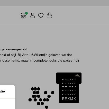
r je samengesteld.
id of stijl. Bij Arthur&Willemijn geloven we dat
n losse items, maar in complete looks die passen bij
1
Filter
BEKIJK
BEKIJK
BEKIJK
tie
BEKIJK
BEKIJK
BEKIJK