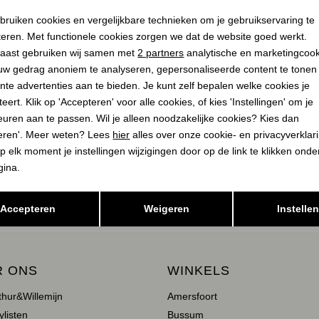
Noodzakelijke cookies
Personalisatie cookies
1
Filter
bruiken cookies en vergelijkbare technieken om je gebruikservaring te
teren. Met functionele cookies zorgen we dat de website goed werkt.
Analytische cookies
Marketing cookies
aast gebruiken wij samen met
2 partners
analytische en marketingcoo
1
2
uw gedrag anoniem te analyseren, gepersonaliseerde content te tonen
nte advertenties aan te bieden. Je kunt zelf bepalen welke cookies je
eert. Klik op 'Accepteren' voor alle cookies, of kies 'Instellingen' om je
euren aan te passen. Wil je alleen noodzakelijke cookies? Kies dan
eren'. Meer weten? Lees
hier
alles over onze cookie- en privacyverklar
p elk moment je instellingen wijzigingen door op de link te klikken ond
E ZIJN?
gina.
Opslaan
Terug
Accepteren
Weigeren
Instelle
R ONS
WINKELS
thur&Willemijn
Amersfoort
ylisten
Bussum