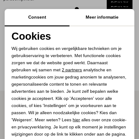
Jassen
BEKIJK
BEKIJK
BEKIJK
BEKIJK
Consent
Meer informatie
Jeans
BEKIJK
BEKIJK
BEKIJK
Cookies
Jurken en rokken
BEKIJK
BEKIJK
Noodzakelijke cookies
BEKIJK
Wij gebruiken cookies en vergelijkbare technieken om je
Schoenen
gebruikservaring te verbeteren. Met functionele cookies
Personalisatie cookies
zorgen we dat de website goed werkt. Daarnaast
1
Filter
Tops
Analytische cookies
gebruiken wij samen met
2 partners
analytische en
marketingcookies om jouw gedrag anoniem te analyseren,
Marketing cookies
Truien en vesten
gepersonaliseerde content te tonen en relevante
advertenties aan te bieden. Je kunt zelf bepalen welke
cookies je accepteert. Klik op 'Accepteren' voor alle
ALTIJD ALS EERSTE OP DE HOOGTE ZIJN?
cookies, of kies 'Instellingen' om je voorkeuren aan te
Schrijf je in voor onze nieuwsbrief.
passen. Wil je alleen noodzakelijke cookies? Kies dan
'Weigeren'. Meer weten? Lees
hier
alles over onze cookie-
en privacyverklaring. Je kunt op elk moment je instellingen
wijzigingen door op de link te klikken onder aan de pagina.
AANMELDEN