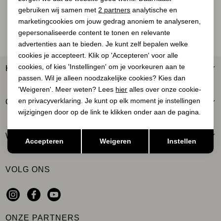
Jassen
Analytische cookies
gebruiken wij samen met
2 partners
analytische en
AANMELDEN
marketingcookies om jouw gedrag anoniem te analyseren,
Marketing cookies
Jeans
gepersonaliseerde content te tonen en relevante
advertenties aan te bieden. Je kunt zelf bepalen welke
Jurken en rokken
cookies je accepteert. Klik op 'Accepteren' voor alle
cookies, of kies 'Instellingen' om je voorkeuren aan te
KLANTENSERVICE
passen. Wil je alleen noodzakelijke cookies? Kies dan
Schoenen
'Weigeren'. Meer weten? Lees
hier
alles over onze cookie-
en privacyverklaring. Je kunt op elk moment je instellingen
OVER ONS
Tops
wijzigingen door op de link te klikken onder aan de pagina.
Truien en vesten
Opslaan
Terug
WINKELS
Accepteren
Weigeren
Instellen
VOLG ONS
ONZE PARTNERS