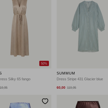
50%
S
SUMMUM
Dress Silky 65 fango
Dress Stripe 431 Glacier blue
60,00
19,95
119,95