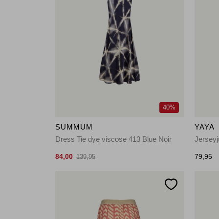
40%
SUMMUM
YAYA
Dress Tie dye viscose 413 Blue Noir
Jerseyj
84,00
79,95
139,95