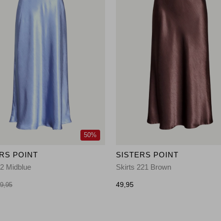
50%
RS POINT
SISTERS POINT
02 Midblue
Skirts 221 Brown
49,95
9,95