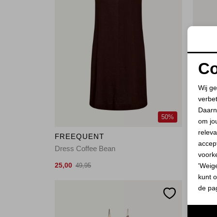
Co
Wij ge
verbe
Daarn
50%
om jo
releva
FREEQUENT
FREE
accept
Dress Coffee Bean
Dress 
voork
25,00
25,00
'Weig
49,95
4
kunt o
de pa