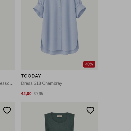
40%
TOODAY
Norah 2way dot dress 8717 espresso/ecru
Dress 318 Chambray
42,00
69,95