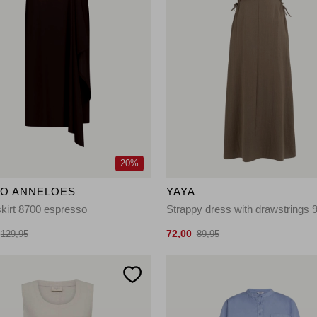
20%
IO ANNELOES
YAYA
kirt 8700 espresso
Strappy dress with drawstrings 
72,00
129,95
89,95