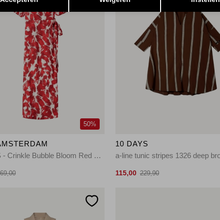
50%
AMSTERDAM
10 DAYS
DRESS - Crinkle Bubble Bloom Red 400 red
a-line tunic stripes 1326 deep b
115,00
69,00
229,90