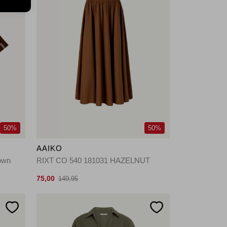
50%
50%
AAIKO
rown
RIXT CO 540 181031 HAZELNUT
75,00
149,95