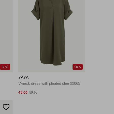
50%
50%
YAYA
V-neck dress with pleated slee 99065
45,00
89,95