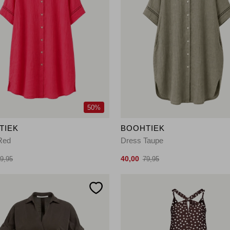
50%
TIEK
BOOHTIEK
Red
Dress Taupe
40,00
9,95
79,95