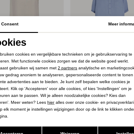
Consent
Meer informa
okies
Noodzakelijke cookies
Personalisatie cookies
bruiken cookies en vergelijkbare technieken om je gebruikservaring te
teren. Met functionele cookies zorgen we dat de website goed werkt.
Analytische cookies
Marketing cookies
aast gebruiken wij samen met
2 partners
analytische en marketingcoo
50%
uw gedrag anoniem te analyseren, gepersonaliseerde content te tonen
nte advertenties aan te bieden. Je kunt zelf bepalen welke cookies je
QUENT
PENN & INK
eert. Klik op 'Accepteren' voor alle cookies, of kies 'Instellingen' om je
Moonbeam Melange
Dress 471 moonlight
euren aan te passen. Wil je alleen noodzakelijke cookies? Kies dan
75,00
eren'. Meer weten? Lees
hier
alles over onze cookie- en privacyverklar
9,95
149,00
p elk moment je instellingen wijzigingen door op de link te klikken ond
gina.
Opslaan
Terug
Accepteren
Weigeren
Instelle