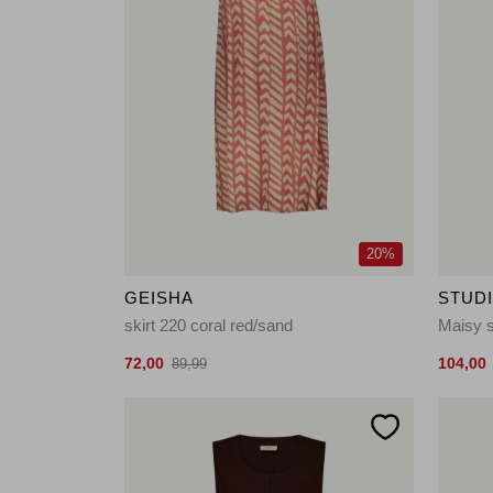
20%
GEISHA
STUD
skirt 220 coral red/sand
Maisy s
72,00
104,00
89,99