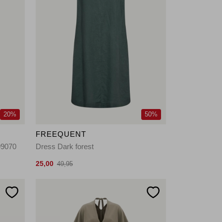
20%
50%
FREEQUENT
99070
Dress Dark forest
25,00
49,95