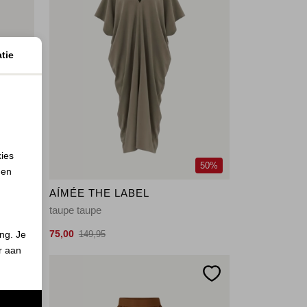
tie
kies
50%
50%
 en
AÍMÉE THE LABEL
taupe taupe
75,00
ing. Je
149,95
er aan
n