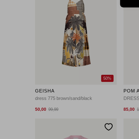
50%
GEISHA
POM 
dress 775 brown/sand/black
50,00
85,00
99,99
1