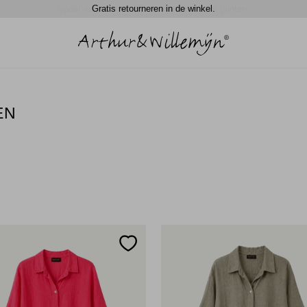
Spaar automatisch 5% in waardecheque punten.
EN