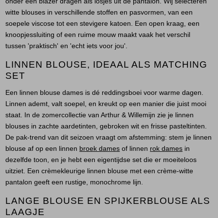
onder een blazer dragen als losjes uit de pantalon. Wij selecteren
witte blouses in verschillende stoffen en pasvormen, van een
soepele viscose tot een stevigere katoen. Een open kraag, een
knoopjessluiting of een ruime mouw maakt vaak het verschil
tussen 'praktisch' en 'echt iets voor jou'.
LINNEN BLOUSE, IDEAAL ALS MATCHING
SET
Een linnen blouse dames is dé reddingsboei voor warme dagen.
Linnen ademt, valt soepel, en kreukt op een manier die juist mooi
staat. In de zomercollectie van Arthur & Willemijn zie je linnen
blouses in zachte aardetinten, gebroken wit en frisse pasteltinten.
De pak-trend van dit seizoen vraagt om afstemming: stem je linnen
blouse af op een linnen
broek dames
of linnen
rok dames
in
dezelfde toon, en je hebt een eigentijdse set die er moeiteloos
uitziet. Een crèmekleurige linnen blouse met een crème-witte
pantalon geeft een rustige, monochrome lijn.
LANGE BLOUSE EN SPIJKERBLOUSE ALS
LAAGJE