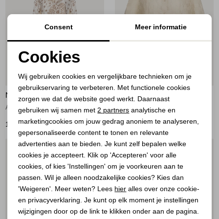
Consent
Meer informatie
Cookies
Noodzakelijke cookies
Nieuw
Nieuw
Wij gebruiken cookies en vergelijkbare technieken om je
gebruikservaring te verbeteren. Met functionele cookies
Personalisatie cookies
NUKUS
YAYA
zorgen we dat de website goed werkt. Daarnaast
Angie Blouse Tie Paisley 318 offwhite/toffee
Jacquard blouse met korte mouw 99079
Analytische cookies
gebruiken wij samen met
2 partners
analytische en
marketingcookies om jouw gedrag anoniem te analyseren,
119,95
69,95
Marketing cookies
gepersonaliseerde content te tonen en relevante
advertenties aan te bieden. Je kunt zelf bepalen welke
1
/2
1
/2
cookies je accepteert. Klik op 'Accepteren' voor alle
cookies, of kies 'Instellingen' om je voorkeuren aan te
passen. Wil je alleen noodzakelijke cookies? Kies dan
'Weigeren'. Meer weten? Lees
hier
alles over onze cookie-
en privacyverklaring. Je kunt op elk moment je instellingen
wijzigingen door op de link te klikken onder aan de pagina.