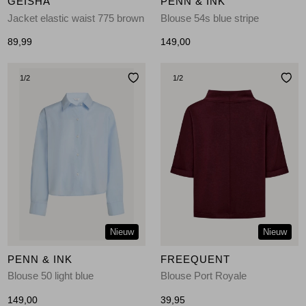
GEISHA
PENN & INK
Jacket elastic waist 775 brown
Blouse 54s blue stripe
89,99
149,00
1
/2
1
/2
Nieuw
Nieuw
PENN & INK
FREEQUENT
Blouse 50 light blue
Blouse Port Royale
149,00
39,95