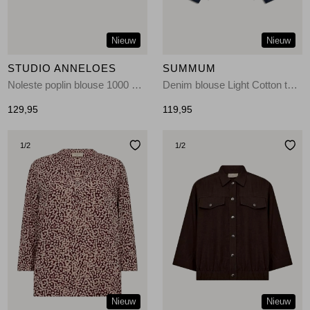
Nieuw
Nieuw
STUDIO ANNELOES
SUMMUM
Noleste poplin blouse 1000 white
Denim blouse Light Cotton twill 492 Night blue denim
129,95
119,95
1
/2
1
/2
Nieuw
Nieuw