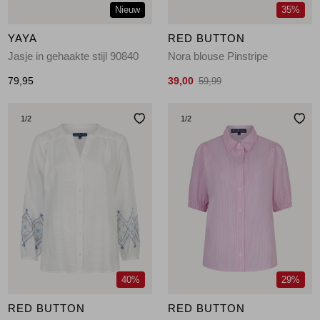
Nieuw
35%
YAYA
RED BUTTON
Jasje in gehaakte stijl 90840
Nora blouse Pinstripe
79,95
39,00
59,99
1
/2
1
/2
40%
29%
RED BUTTON
RED BUTTON