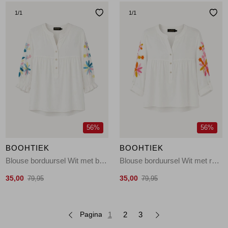
1
/1
1
/1
56%
56%
BOOHTIEK
BOOHTIEK
Blouse borduursel Wit met blauw
Blouse borduursel Wit met roze
35,00
35,00
79,95
79,95
Pagina
1
2
3