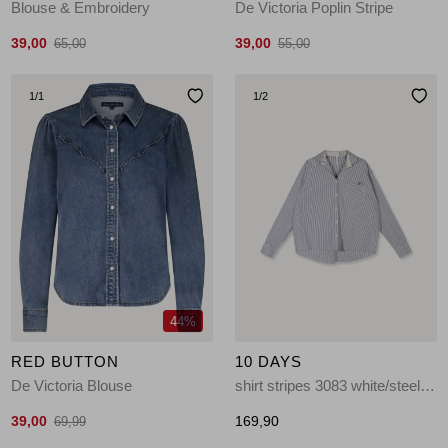
Blouse & Embroidery
De Victoria Poplin Stripe
39,00
39,00
65,00
55,00
1
/1
1
/2
44%
RED BUTTON
10 DAYS
De Victoria Blouse
shirt stripes 3083 white/steel blue
39,00
169,90
69,99