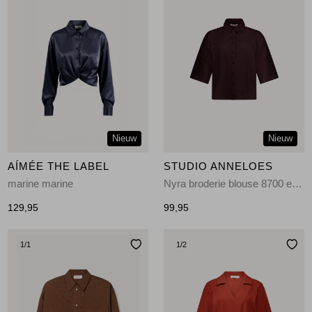
Nieuw
Nieuw
AÍMÉE THE LABEL
STUDIO ANNELOES
marine marine
Nyra broderie blouse 8700 espresso
129,95
99,95
1
/1
1
/2