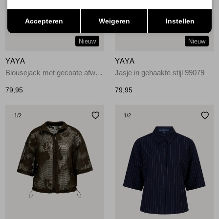
Opslaan
Terug
Accepteren
Weigeren
Instellen
Nieuw
Nieuw
YAYA
YAYA
Blousejack met gecoate afwerki 90840
Jasje in gehaakte stijl 99079
79,95
79,95
1
/2
1
/2