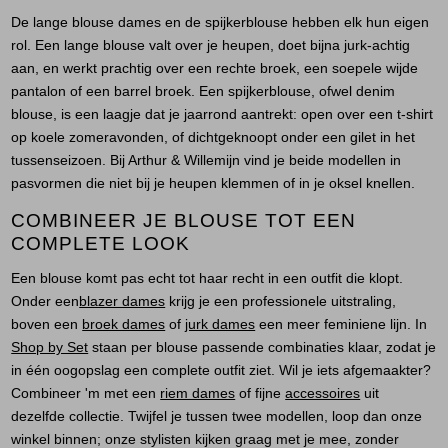
De lange blouse dames en de spijkerblouse hebben elk hun eigen
rol. Een lange blouse valt over je heupen, doet bijna jurk-achtig
aan, en werkt prachtig over een rechte broek, een soepele wijde
pantalon of een barrel broek. Een spijkerblouse, ofwel denim
blouse, is een laagje dat je jaarrond aantrekt: open over een t-shirt
op koele zomeravonden, of dichtgeknoopt onder een gilet in het
tussenseizoen. Bij Arthur & Willemijn vind je beide modellen in
pasvormen die niet bij je heupen klemmen of in je oksel knellen.
COMBINEER JE BLOUSE TOT EEN
COMPLETE LOOK
Een blouse komt pas echt tot haar recht in een outfit die klopt.
Onder een
blazer dames
krijg je een professionele uitstraling,
boven een
broek dames
of
jurk dames
een meer feminiene lijn. In
Shop by Set
staan per blouse passende combinaties klaar, zodat je
in één oogopslag een complete outfit ziet. Wil je iets afgemaakter?
Combineer 'm met een
riem dames
of fijne
accessoires
uit
dezelfde collectie. Twijfel je tussen twee modellen, loop dan onze
winkel binnen; onze stylisten kijken graag met je mee, zonder