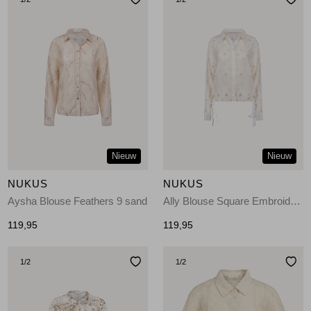
Nieuw
Nieuw
NUKUS
NUKUS
Aysha Blouse Feathers 9 sand
Ally Blouse Square Embroidery 17 off white
119,95
119,95
1
/2
1
/2