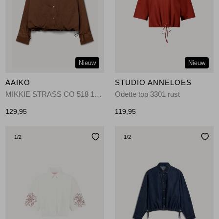
Nieuw
Nieuw
AAIKO
STUDIO ANNELOES
MIKKIE STRASS CO 518 191227 SORREL HORSE
Odette top 3301 rust
129,95
119,95
1
/2
1
/2