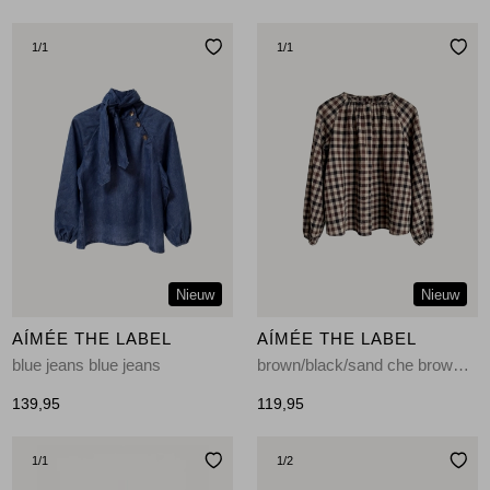
1
/1
1
/1
Nieuw
Nieuw
AÍMÉE THE LABEL
AÍMÉE THE LABEL
blue jeans blue jeans
brown/black/sand che brown/black/sand check
139,95
119,95
1
/1
1
/2