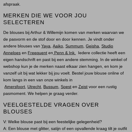
afspraak.
MERKEN DIE WE VOOR JOU
SELECTEREN
De blouses bij Arthur & Willemijn komen van merken waarvan we
de pasvorm en de stof door en door kennen. Je vindt onder
andere blouses van
Yaya
,
Aaiko
,
Summum
,
Geisha
,
Studio
Anneloes
en
Freequent
en
Penn & Ink.
Iedere collectie heeft een
eigen handschrift en past bij een andere stemming. In de winkel of
webshop kun je de merken naast elkaar zien hangen, en kom je
vanzelf uit bij wat lekker bij jou voelt. Bestel jouw blouse online of
kom langs in een van onze winkels in
Amersfoort
,
Utrecht
,
Bussum
,
Soest
en
Zeist
voor een rustig
pasmoment. We helpen je graag verder.
VEELGESTELDE VRAGEN OVER
BLOUSES
V: Welke blouse past bij een feestelijke gelegenheid?
A:
Een blouse met glitter, satijn of een opvallende kraag tilt je outfit