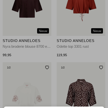
Jassen
Jeans
Jurken en rokken
Nieuw
Nieuw
Schoenen
STUDIO ANNELOES
STUDIO ANNELOES
Nyra broderie blouse 8700 espresso
Odette top 3301 rust
Tops
99,95
119,95
Truien en vesten
1
/2
1
/2