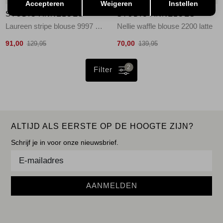
Accepteren
Weigeren
Instellen
STUDIO ANNELOES
STUDIO ANNELOES
Laureen stripe blouse 9997 multi color
Nellie waffle blouse 2200 latte
91,00
70,00
129,95
139,95
2
Filter
ALTIJD ALS EERSTE OP DE HOOGTE ZIJN?
Schrijf je in voor onze nieuwsbrief.
AANMELDEN