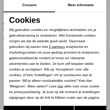
Consent
Meer informatie
Nieuw
Cookies
STUDIO ANNELOES
STUDIO ANNELOES
Noodzakelijke cookies
Wij gebruiken cookies en vergelijkbare technieken om je
Noleste poplin blouse 1000 white
Fabienne dot blouse 8717 espresso/ecru
gebruikservaring te verbeteren. Met functionele cookies
Personalisatie cookies
129,95
139,95
zorgen we dat de website goed werkt. Daarnaast
Analytische cookies
gebruiken wij samen met
2 partners
analytische en
1
/2
1
/2
marketingcookies om jouw gedrag anoniem te analyseren,
Marketing cookies
gepersonaliseerde content te tonen en relevante
advertenties aan te bieden. Je kunt zelf bepalen welke
cookies je accepteert. Klik op 'Accepteren' voor alle
cookies, of kies 'Instellingen' om je voorkeuren aan te
passen. Wil je alleen noodzakelijke cookies? Kies dan
'Weigeren'. Meer weten? Lees
hier
alles over onze cookie-
en privacyverklaring. Je kunt op elk moment je instellingen
wijzigingen door op de link te klikken onder aan de pagina.
30%
50%
Opslaan
Terug