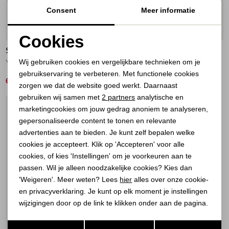
Consent
Meer informatie
50%
50%
Cookies
STUDIO ANNELOES
STUDIO ANNELOES
Noodzakelijke cookies
Wij gebruiken cookies en vergelijkbare technieken om je
Yara stripe cardigan 1787 ecru/espresso
Lenti structure pullover 7301 electric blue
gebruikservaring te verbeteren. Met functionele cookies
Personalisatie cookies
60,00
65,00
119,95
129,95
zorgen we dat de website goed werkt. Daarnaast
Analytische cookies
gebruiken wij samen met
2 partners
analytische en
1
/2
marketingcookies om jouw gedrag anoniem te analyseren,
Marketing cookies
gepersonaliseerde content te tonen en relevante
advertenties aan te bieden. Je kunt zelf bepalen welke
cookies je accepteert. Klik op 'Accepteren' voor alle
cookies, of kies 'Instellingen' om je voorkeuren aan te
passen. Wil je alleen noodzakelijke cookies? Kies dan
'Weigeren'. Meer weten? Lees
hier
alles over onze cookie-
en privacyverklaring. Je kunt op elk moment je instellingen
wijzigingen door op de link te klikken onder aan de pagina.
Opslaan
Terug