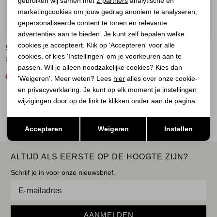
gebruiken wij samen met
2 partners
analytische en
marketingcookies om jouw gedrag anoniem te analyseren,
Marketing cookies
gepersonaliseerde content te tonen en relevante
50%
advertenties aan te bieden. Je kunt zelf bepalen welke
cookies je accepteert. Klik op 'Accepteren' voor alle
STUDIO ANNELOES
STUDIO ANNELOES
cookies, of kies 'Instellingen' om je voorkeuren aan te
Lenti structure pullover 7301 electric blue
Luna ssl stripe pullover 1187 off white/espresso
passen. Wil je alleen noodzakelijke cookies? Kies dan
65,00
89,95
129,95
'Weigeren'. Meer weten? Lees
hier
alles over onze cookie-
en privacyverklaring. Je kunt op elk moment je instellingen
2
wijzigingen door op de link te klikken onder aan de pagina.
Filter
Opslaan
Terug
Accepteren
Weigeren
Instellen
ALTIJD ALS EERSTE OP DE HOOGTE ZIJN?
Schrijf je in voor onze nieuwsbrief.
AANMELDEN