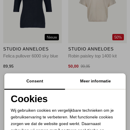
Jassen
Jeans
Jurken en rokken
Nieuw
50%
Schoenen
STUDIO ANNELOES
STUDIO ANNELOES
Felica pullover 6000 sky blue
Robin paisley top 1400 kit
Tops
89,95
50,00
99,95
Truien en vesten
Consent
Meer informatie
1
/2
1
/2
Cookies
Noodzakelijke cookies
Wij gebruiken cookies en vergelijkbare technieken om je
gebruikservaring te verbeteren. Met functionele cookies
Personalisatie cookies
zorgen we dat de website goed werkt. Daarnaast
Analytische cookies