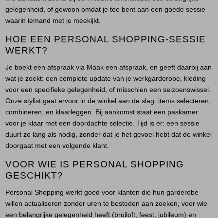
Jassen
gelegenheid, of gewoon omdat je toe bent aan een goede sessie
waarin iemand met je meekijkt.
Jeans
HOE EEN PERSONAL SHOPPING-SESSIE
WERKT?
Jurken en rokken
Je boekt een afspraak via
Maak een afspraak
, en geeft daarbij aan
wat je zoekt: een complete update van je werkgarderobe, kleding
Schoenen
voor een specifieke gelegenheid, of misschien een seizoenswissel.
Onze stylist gaat ervoor in de winkel aan de slag: items selecteren,
Tops
combineren, en klaarleggen. Bij aankomst staat een paskamer
voor je klaar met een doordachte selectie. Tijd is er: een sessie
Truien en vesten
duurt zo lang als nodig, zonder dat je het gevoel hebt dat de winkel
doorgaat met een volgende klant.
VOOR WIE IS PERSONAL SHOPPING
GESCHIKT?
Personal Shopping werkt goed voor klanten die hun garderobe
willen actualiseren zonder uren te besteden aan zoeken, voor wie
een belangrijke gelegenheid heeft (bruiloft, feest, jubileum) en