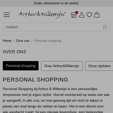
Gratis retourneren in de winkel.
ALLE DAMES
ACCESSOIRES
BLAZERS
BLOUSES
BROEKEN
CADEAUBONNEN
GILETS
JASSEN
JEANS
JURKEN EN ROKKEN
SCHOENEN
TOPS
TRUIEN EN VESTEN
DAMES
DAMES
SALE
Alle Dames
Dames
Alle Accessoires
Alle Blazers
Alle Blouses
Alle Broeken
Alle Gilets
Alle Jassen
Alle Jurken en rokken
Alle Tops
Alle Truien en vesten
Accessoires
Shawls
Gilets
Blouses lange mouw
Jumpsuits
Gilets
Bodywarmers
Jurken
Blouses lange mouw
Truien
Home
Over ons
Personal shopping
Blazers
Sjaals
Jackets
Jackets
Lange broeken
Gilets
Rokken
Shirts
Vest
OVER ONS
Blouses
Top overig
Shorts
Jackets
Singlets
Vesten
Personal shopping
Over Arthur&Willemijn
Onze stylisten
Broeken
Winterjassen
T-shirts
PERSONAL SHOPPING
Cadeaubonnen
Top overig
Personal Shopping bij Arthur & Willemijn is een persoonlijke
shopsessie met je eigen stylist. Vooraf voorbereid op basis van wat
je aangeeft, in alle rust, en met genoeg tijd om écht te kijken in
Gilets
Truien
plaats van snel langs de rekken te lopen. Het is een dienst voor
wie aandacht zoekt: bij een nieuwe levensfase, een belangrijke