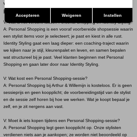
VEELGESTELDE VRAGEN OVER
Opslaan
Terug
PERSONAL SHOPPING
Accepteren
Weigeren
Instellen
V: Wat is het verschil tussen Personal Shopping en Identity Styling?
A:
Personal Shopping is een vooraf voorbereide shopsessie waarin
een stylist items voor je selecteert; je past en kiest in alle rust.
Identity Styling gaat een laag dieper: een coaching-traject waarin
we kijken naar je stijl, kleurenpalet en leven, en samen bepalen
wat structureel bij je past. Veel klanten beginnen met Personal
Shopping en gaan later door naar Identity Styling.
V: Wat kost een Personal Shopping-sessie?
A:
Personal Shopping bij Arthur & Willemijn is kosteloos. Er is geen
sessieprijs en geen koopplicht; de voorbereidingstijd van de stylist
en de sessie zelf horen bij hoe we werken. Wat je koopt bepaal je
zelf, en je zit nergens aan vast.
V: Moet ik iets kopen tijdens een Personal Shopping-sessie?
A:
Personal Shopping legt geen koopplicht op. Onze stylisten
verdienen niets aan je aankopen; ze worden niet beoordeeld op