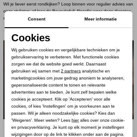
Wil je liever eerst rondkijken? Loop binnen voor regulier advies van
onze stylisten, of lees de
Beyoutiefull
filosofie waar deze diensten
op gebaseerd zijn.
Consent
Meer informatie
.
Cookies
Noodzakelijke cookies
Wij gebruiken cookies en vergelijkbare technieken om je
gebruikservaring te verbeteren. Met functionele cookies
Personalisatie cookies
zorgen we dat de website goed werkt. Daarnaast
Analytische cookies
gebruiken wij samen met
2 partners
analytische en
marketingcookies om jouw gedrag anoniem te analyseren,
Marketing cookies
gepersonaliseerde content te tonen en relevante
advertenties aan te bieden. Je kunt zelf bepalen welke
cookies je accepteert. Klik op 'Accepteren' voor alle
cookies, of kies 'Instellingen' om je voorkeuren aan te
passen. Wil je alleen noodzakelijke cookies? Kies dan
'Weigeren'. Meer weten? Lees
hier
alles over onze cookie-
en privacyverklaring. Je kunt op elk moment je instellingen
wijzigingen door op de link te klikken onder aan de pagina.