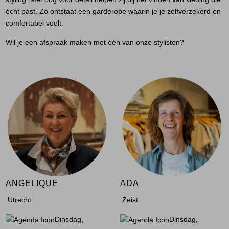
Jassen
écht past. Zo ontstaat een garderobe waarin je je zelfverzekerd en
comfortabel voelt.
Jeans
Wil je een afspraak maken met één van onze stylisten?
Jurken en rokken
Schoenen
Tops
Truien en vesten
ANGELIQUE
ADA
Utrecht
Zeist
Dinsdag,
Dinsdag,