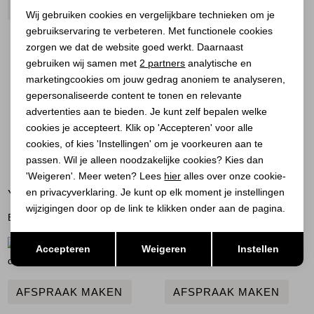
Noodzakelijke cookies
AFSPRAAK MAKEN
Wij gebruiken cookies en vergelijkbare technieken om je
gebruikservaring te verbeteren. Met functionele cookies
Personalisatie cookies
zorgen we dat de website goed werkt. Daarnaast
Analytische cookies
gebruiken wij samen met
2 partners
analytische en
marketingcookies om jouw gedrag anoniem te analyseren,
Marketing cookies
gepersonaliseerde content te tonen en relevante
advertenties aan te bieden. Je kunt zelf bepalen welke
cookies je accepteert. Klik op 'Accepteren' voor alle
cookies, of kies 'Instellingen' om je voorkeuren aan te
passen. Wil je alleen noodzakelijke cookies? Kies dan
'Weigeren'. Meer weten? Lees
hier
alles over onze cookie-
en privacyverklaring. Je kunt op elk moment je instellingen
YVONNE
CORINA
wijzigingen door op de link te klikken onder aan de pagina.
Bussum
Utrecht
Opslaan
Terug
Woensdag,
Dinsdag, vrijdag
Accepteren
Weigeren
Instellen
donderdag, vrijdag of zaterdag
of zaterdag
AFSPRAAK MAKEN
AFSPRAAK MAKEN