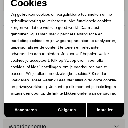
Cookies
Vermaakservice
Noodzakelijke cookies
Wij gebruiken cookies en vergelijkbare technieken om je
Mogelijkheden
gebruikservaring te verbeteren. Met functionele cookies
Personalisatie cookies
zorgen we dat de website goed werkt. Daarnaast
Analytische cookies
Je kunt kiezen uit de volgende opties:
gebruiken wij samen met
2 partners
analytische en
marketingcookies om jouw gedrag anoniem te analyseren,
Standaard korter maken
– €13,95
Marketing cookies
gepersonaliseerde content te tonen en relevante
advertenties aan te bieden. Je kunt zelf bepalen welke
Korter maken met originele jeansrand
– €16,95
cookies je accepteert. Klik op 'Accepteren' voor alle
Maximaal verlengen
– €13,95
cookies, of kies 'Instellingen' om je voorkeuren aan te
passen. Wil je alleen noodzakelijke cookies? Kies dan
'Weigeren'. Meer weten? Lees
hier
alles over onze cookie-
Ophaaldagen kleermaker
en privacyverklaring. Je kunt op elk moment je instellingen
wijzigingen door op de link te klikken onder aan de pagina.
Broeken
Opslaan
Terug
Accepteren
Weigeren
Instellen
Algemene informatie kleermaker
Waardecheque