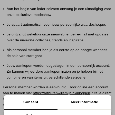
Jassen
Aan het begin van ieder seizoen ontvang je een uitnodiging voor
onze exclusieve modeshow.
Jeans
Je spaart automatisch voor jouw persoonlijke waardecheque.
Jurken en rokken
Je ontvangt wekelijks onze nieuwsbrief per e-mail met updates
over de nieuwste collecties, trends en inspiratie.
Schoenen
Als personal member ben je als eerste op de hoogte wanneer
Tops
de sale van start gaat.
Jouw aankopen worden opgeslagen in een persoonlijk account.
Truien en vesten
Zo kunnen wij eerdere aankopen inzien en je helpen bij het
combineren van items uit verschillende seizoenen.
Personal member worden is eenvoudig. Door online een account
aan te maken via:
https://arthurenwillemijn.nl/inloggen
. Sta je direct
bij ons in het systeem en beschikken wij over alle gegevens om je
Consent
Meer informatie
optimaal van services te kunnen voorzien.