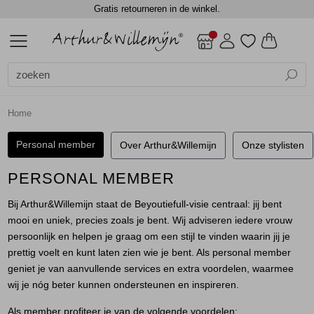
Gratis retourneren in de winkel.
ALLE DAMES
ACCESSOIRES
BLAZERS
BLOUSES
BROEKEN
CADEAUBONNEN
GILETS
JASSEN
JEANS
JURKEN EN ROKKEN
SCHOENEN
TOPS
TRUIEN EN VESTEN
DAMES
DAMES
SALE
Alle Dames
Dames
Alle Accessoires
Alle Blazers
Alle Blouses
Alle Broeken
Alle Gilets
Alle Jassen
Alle Jurken en rokken
Alle Tops
Alle Truien en vesten
Accessoires
Shawls
Gilets
Blouses lange mouw
Jumpsuits
Gilets
Bodywarmers
Jurken
Blouses lange mouw
Truien
Home
Blazers
Sjaals
Jackets
Jackets
Lange broeken
Gilets
Rokken
Shirts
Vest
Personal member
Over Arthur&Willemijn
Onze stylisten
Blouses
Top overig
Shorts
Jackets
Singlets
Vesten
PERSONAL MEMBER
Bij Arthur&Willemijn staat de Beyoutiefull-visie centraal: jij bent
Broeken
Winterjassen
T-shirts
mooi en uniek, precies zoals je bent. Wij adviseren iedere vrouw
persoonlijk en helpen je graag om een stijl te vinden waarin jij je
Cadeaubonnen
Top overig
prettig voelt en kunt laten zien wie je bent. Als personal member
geniet je van aanvullende services en extra voordelen, waarmee
Gilets
Truien
wij je nóg beter kunnen ondersteunen en inspireren.
Als member profiteer je van de volgende voordelen: