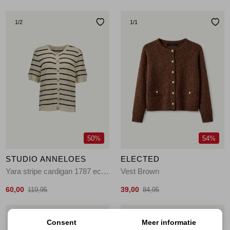
1
/2
1
/1
50%
54%
STUDIO ANNELOES
ELECTED
Yara stripe cardigan 1787 ecru/espresso
Vest Brown
60,00
39,00
119,95
84,95
1
/1
1
/1
Consent
Meer informatie