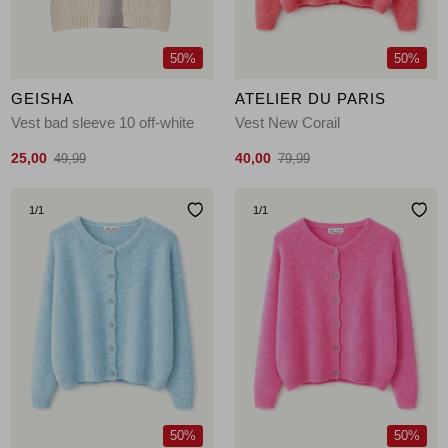
50%
50%
GEISHA
ATELIER DU PARIS
Vest bad sleeve 10 off-white
Vest New Corail
25,00
40,00
49,99
79,99
1
/1
1
/1
50%
50%