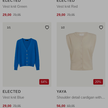
ELECTED
ELECTED
Vest knit Green
Vest knit Red
29,00
29,00
79,95
79,95
1
/1
1
/2
64%
20%
ELECTED
YAYA
Vest knit Blue
Shoulder detail cardigan with 99067
29,00
56,00
79,95
69,95