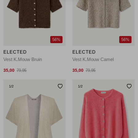
56%
56%
ELECTED
ELECTED
Vest K.Mouw Bruin
Vest K.Mouw Camel
35,00
35,00
79,95
79,95
1
/2
1
/2