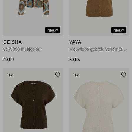
Jassen
Jeans
Nieuw
Nieuw
Jurken en rokken
GEISHA
YAYA
Schoenen
vest 998 multicolour
Mouwloos gebreid vest met knop 810252
99,99
59,95
Tops
1
/2
1
/2
Truien en vesten