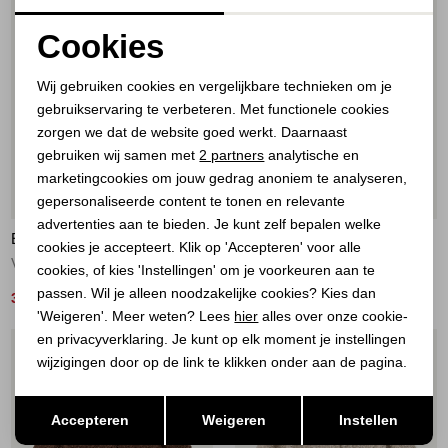
Cookies
Noodzakelijke cookies
Wij gebruiken cookies en vergelijkbare technieken om je
gebruikservaring te verbeteren. Met functionele cookies
Personalisatie cookies
zorgen we dat de website goed werkt. Daarnaast
Analytische cookies
gebruiken wij samen met
2 partners
analytische en
marketingcookies om jouw gedrag anoniem te analyseren,
Marketing cookies
54%
54%
gepersonaliseerde content te tonen en relevante
advertenties aan te bieden. Je kunt zelf bepalen welke
ELECTED
ELECTED
cookies je accepteert. Klik op 'Accepteren' voor alle
Vest Camel
Vest Offwhite
cookies, of kies 'Instellingen' om je voorkeuren aan te
passen. Wil je alleen noodzakelijke cookies? Kies dan
39,00
39,00
84,95
84,95
'Weigeren'. Meer weten? Lees
hier
alles over onze cookie-
en privacyverklaring. Je kunt op elk moment je instellingen
1
/1
1
/1
wijzigingen door op de link te klikken onder aan de pagina.
Opslaan
Terug
Accepteren
Weigeren
Instellen