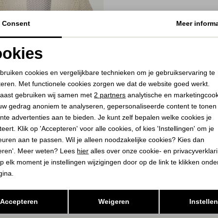
Consent
Meer informa
okies
Noodzakelijke cookies
Personalisatie cookies
bruiken cookies en vergelijkbare technieken om je gebruikservaring te
teren. Met functionele cookies zorgen we dat de website goed werkt.
Analytische cookies
Marketing cookies
aast gebruiken wij samen met
2 partners
analytische en marketingcoo
50%
uw gedrag anoniem te analyseren, gepersonaliseerde content te tonen
nte advertenties aan te bieden. Je kunt zelf bepalen welke cookies je
HA
eert. Klik op 'Accepteren' voor alle cookies, of kies 'Instellingen' om je
d sleeve 10 off-white
euren aan te passen. Wil je alleen noodzakelijke cookies? Kies dan
eren'. Meer weten? Lees
hier
alles over onze cookie- en privacyverklar
9,99
p elk moment je instellingen wijzigingen door op de link te klikken ond
gina.
Opslaan
Terug
Accepteren
Weigeren
Instelle