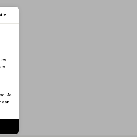
tie
kies
 en
ing. Je
er aan
n