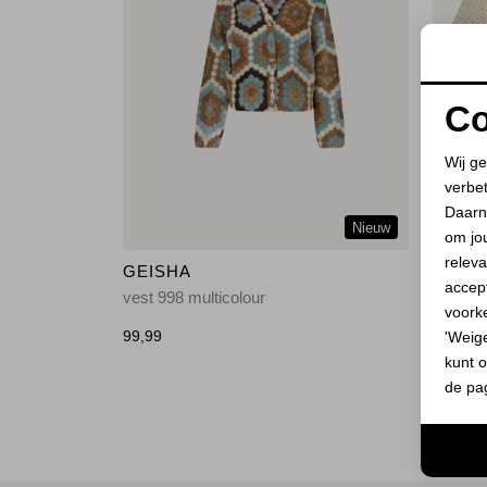
Co
Wij ge
verbe
Daarn
Nieuw
om jo
releva
GEISHA
GEIS
accept
vest 998 multicolour
Vest ba
voork
99,99
25,00
'Weig
4
kunt o
de pa