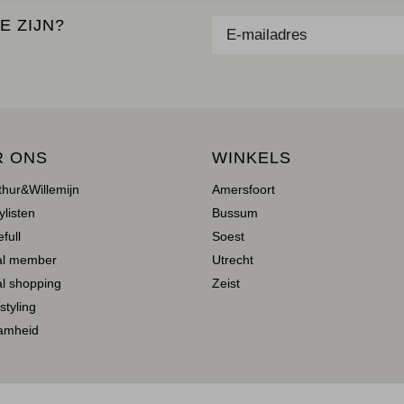
E ZIJN?
R ONS
WINKELS
thur&Willemijn
Amersfoort
ylisten
Bussum
full
Soest
al member
Utrecht
l shopping
Zeist
 styling
amheid