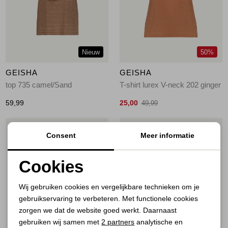
Jassen
Jeans
Nieuw
50%
Jurken en rokken
GEISHA
GEISHA
Schoenen
top 735 camel/Sand
T-shirt lurex V-neck 202 ginger
59,99
25,00
49,99
Tops
1
/2
1
/2
Consent
Meer informatie
Truien en vesten
Cookies
Noodzakelijke cookies
Wij gebruiken cookies en vergelijkbare technieken om je
gebruikservaring te verbeteren. Met functionele cookies
Personalisatie cookies
zorgen we dat de website goed werkt. Daarnaast
Analytische cookies
gebruiken wij samen met
2 partners
analytische en