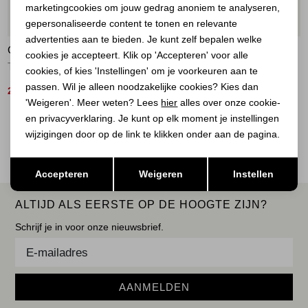
marketingcookies om jouw gedrag anoniem te analyseren,
Marketing cookies
50%
60%
gepersonaliseerde content te tonen en relevante
advertenties aan te bieden. Je kunt zelf bepalen welke
GEISHA
GEISHA
cookies je accepteert. Klik op 'Accepteren' voor alle
T-shirt glow 10 off-white/light pink
top 600 light blue/navy
cookies, of kies 'Instellingen' om je voorkeuren aan te
passen. Wil je alleen noodzakelijke cookies? Kies dan
25,00
32,00
49,99
79,99
'Weigeren'. Meer weten? Lees
hier
alles over onze cookie-
en privacyverklaring. Je kunt op elk moment je instellingen
2
Filter
wijzigingen door op de link te klikken onder aan de pagina.
Opslaan
Terug
Accepteren
Weigeren
Instellen
ALTIJD ALS EERSTE OP DE HOOGTE ZIJN?
Schrijf je in voor onze nieuwsbrief.
AANMELDEN