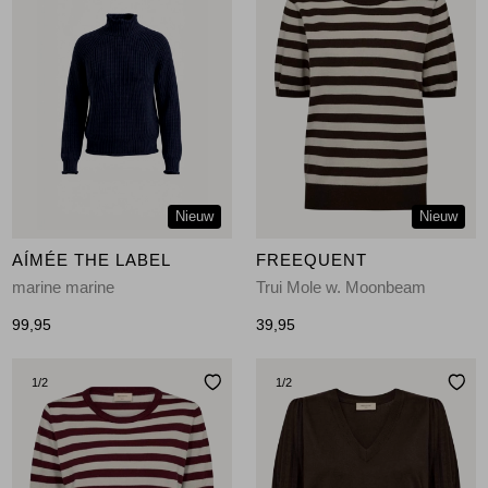
Nieuw
Nieuw
AÍMÉE THE LABEL
FREEQUENT
marine marine
Trui Mole w. Moonbeam
99,95
39,95
1
/2
1
/2