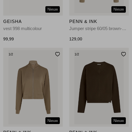
Nieuw
Nieuw
GEISHA
PENN & INK
vest 998 multicolour
Jumper stripe 60/05 brown-ecru
99,99
129,00
1
/2
1
/2
Nieuw
Nieuw