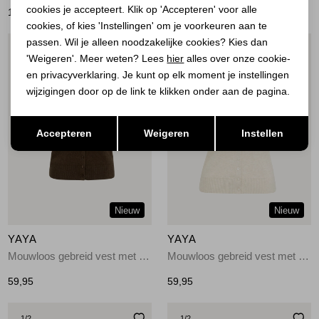
cookies je accepteert. Klik op 'Accepteren' voor alle
139,95
59,95
cookies, of kies 'Instellingen' om je voorkeuren aan te
passen. Wil je alleen noodzakelijke cookies? Kies dan
1
/2
1
/2
'Weigeren'. Meer weten? Lees
hier
alles over onze cookie-
en privacyverklaring. Je kunt op elk moment je instellingen
wijzigingen door op de link te klikken onder aan de pagina.
Opslaan
Terug
Accepteren
Weigeren
Instellen
Nieuw
Nieuw
YAYA
YAYA
Mouwloos gebreid vest met knop 908142
Mouwloos gebreid vest met knop 990792
59,95
59,95
1
/2
1
/2