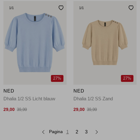
1
/1
1
/1
27%
27%
NED
NED
Dhalia 1/2 SS Licht blauw
Dhalia 1/2 SS Zand
29,00
29,00
39,99
39,99
Pagina
1
2
3