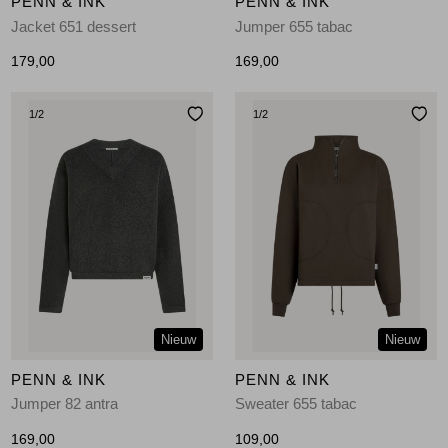
PENN & INK
PENN & INK
Jacket 651 dessert
Jumper 655 tabac
179,00
169,00
1
/2
1
/2
Nieuw
Nieuw
PENN & INK
PENN & INK
Jumper 82 antra
Sweater 655 tabac
169,00
109,00