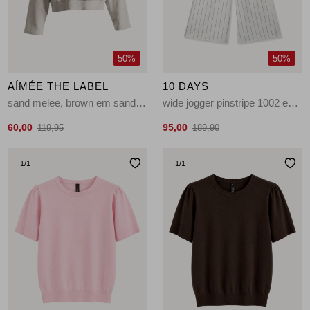
50%
50%
AÍMÉE THE LABEL
10 DAYS
sand melee, brown em sand melee, brown embroidery
wide jogger pinstripe 1002 ecru
60,00
95,00
119,95
189,90
1
/1
1
/1