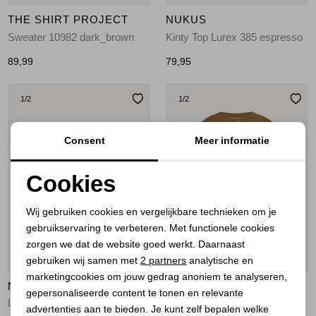
THE SHIRT PROJECT
NUKUS
Sweater 10982 dark_brown
Kinty Top Lurex 385 espresso
89,99
79,95
1
/2
1
/2
Consent
Meer informatie
Cookies
Noodzakelijke cookies
Wij gebruiken cookies en vergelijkbare technieken om je
gebruikservaring te verbeteren. Met functionele cookies
Personalisatie cookies
zorgen we dat de website goed werkt. Daarnaast
Analytische cookies
Nieuw
Nieuw
gebruiken wij samen met
2 partners
analytische en
marketingcookies om jouw gedrag anoniem te analyseren,
Marketing cookies
NUKUS
YAYA
gepersonaliseerde content te tonen en relevante
Lara Pullover Dots 60 taupe
Mouwloos gebreid vest met knop 810252
advertenties aan te bieden. Je kunt zelf bepalen welke