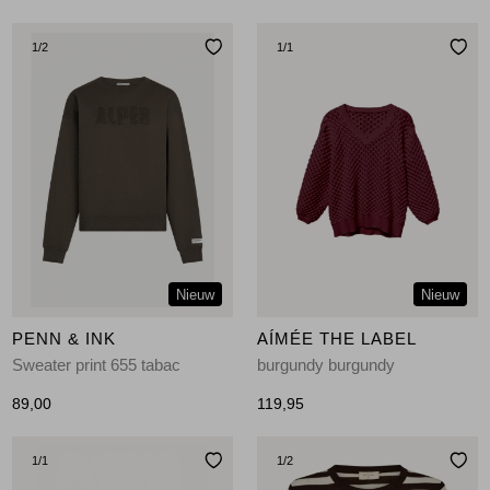
1
/2
1
/1
Nieuw
Nieuw
PENN & INK
AÍMÉE THE LABEL
Sweater print 655 tabac
burgundy burgundy
89,00
119,95
1
/1
1
/2