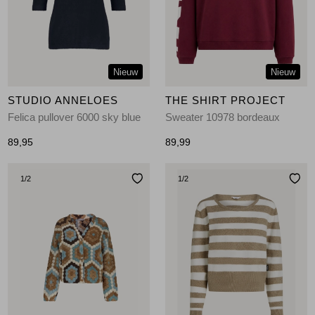
Jassen
Jeans
Nieuw
Nieuw
Jurken en rokken
STUDIO ANNELOES
THE SHIRT PROJECT
Schoenen
Felica pullover 6000 sky blue
Sweater 10978 bordeaux
89,95
89,99
Tops
1
/2
1
/2
Truien en vesten