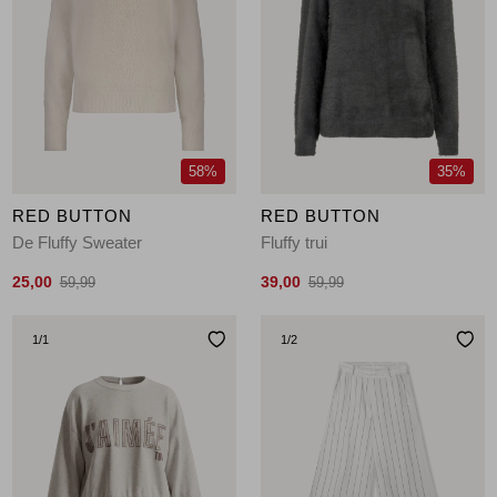
58%
35%
RED BUTTON
RED BUTTON
De Fluffy Sweater
Fluffy trui
25,00
39,00
59,99
59,99
1
/1
1
/2