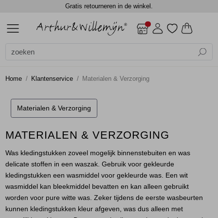
Spaar automatisch 5% in waardecheque punten.
ALLE DAMES
ACCESSOIRES
BLAZERS
BLOUSES
BROEKEN
CADEAUBONNEN
GILETS
JASSEN
JEANS
JURKEN EN ROKKEN
SCHOENEN
TOPS
TRUIEN EN VESTEN
DAMES
DAMES
SALE
Alle Dames
Dames
Alle Accessoires
Alle Blazers
Alle Blouses
Alle Broeken
Alle Gilets
Alle Jassen
Alle Jurken en rokken
Alle Tops
Alle Truien en vesten
Accessoires
Shawls
Gilets
Blouses lange mouw
Jumpsuits
Gilets
Bodywarmers
Jurken
Blouses lange mouw
Truien
Home
Klantenservice
Materialen & Verzorging
Blazers
Sjaals
Jackets
Jackets
Lange broeken
Gilets
Rokken
Shirts
Vest
Materialen & Verzorging
Blouses
Top overig
Shorts
Jackets
Singlets
Vesten
MATERIALEN & VERZORGING
Broeken
Winterjassen
T-shirts
Was kledingstukken zoveel mogelijk binnenstebuiten en was
delicate stoffen in een waszak. Gebruik voor gekleurde
Cadeaubonnen
Top overig
kledingstukken een wasmiddel voor gekleurde was. Een wit
wasmiddel kan bleekmiddel bevatten en kan alleen gebruikt
Gilets
Truien
worden voor pure witte was. Zeker tijdens de eerste wasbeurten
kunnen kledingstukken kleur afgeven, was dus alleen met