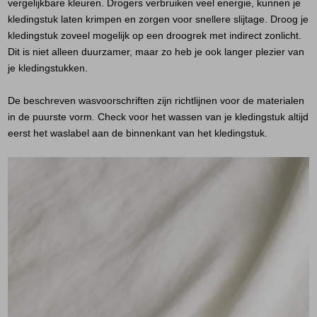
vergelijkbare kleuren. Drogers verbruiken veel energie, kunnen je
Jassen
kledingstuk laten krimpen en zorgen voor snellere slijtage. Droog je
kledingstuk zoveel mogelijk op een droogrek met indirect zonlicht.
Jeans
Dit is niet alleen duurzamer, maar zo heb je ook langer plezier van
je kledingstukken.
Jurken en rokken
De beschreven wasvoorschriften zijn richtlijnen voor de materialen
Schoenen
in de puurste vorm. Check voor het wassen van je kledingstuk altijd
eerst het waslabel aan de binnenkant van het kledingstuk.
Tops
Truien en vesten