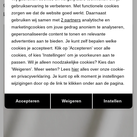
grondstoffen. Modal ontstaat door een chemisch proces...
gebruikservaring te verbeteren. Met functionele cookies
Personalisatie cookies
zorgen we dat de website goed werkt. Daarnaast
Lees meer
Analytische cookies
gebruiken wij samen met
2 partners
analytische en
marketingcookies om jouw gedrag anoniem te analyseren,
Marketing cookies
gepersonaliseerde content te tonen en relevante
advertenties aan te bieden. Je kunt zelf bepalen welke
cookies je accepteert. Klik op 'Accepteren' voor alle
cookies, of kies 'Instellingen' om je voorkeuren aan te
passen. Wil je alleen noodzakelijke cookies? Kies dan
'Weigeren'. Meer weten? Lees
hier
alles over onze cookie-
en privacyverklaring. Je kunt op elk moment je instellingen
wijzigingen door op de link te klikken onder aan de pagina.
Opslaan
Terug
Accepteren
Weigeren
Instellen