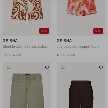
50%
50%
GEISHA
GEISHA
Short bi-color 760 ecru/tabacco
short 250 orange/pink/sand
35,00
40,00
69,99
79,99
1
/2
1
/2