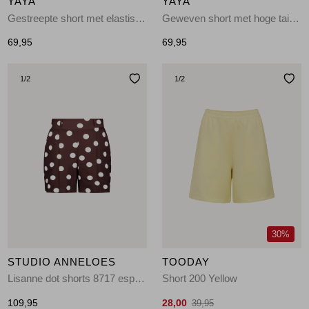
YAYA
YAYA
Gestreepte short met elastisch 441091
Geweven short met hoge taille 99074
69,95
69,95
1
/2
1
/2
30%
STUDIO ANNELOES
TOODAY
Lisanne dot shorts 8717 espresso/ecru
Short 200 Yellow
109,95
28,00
39,95