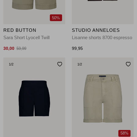
50%
RED BUTTON
STUDIO ANNELOES
Sara Short Lyocell Twill
Lisanne shorts 8700 espresso
30,00
99,95
59,99
1
/2
1
/2
58%