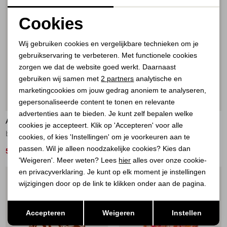
Cookies
Noodzakelijke cookies
Wij gebruiken cookies en vergelijkbare technieken om je
gebruikservaring te verbeteren. Met functionele cookies
Personalisatie cookies
zorgen we dat de website goed werkt. Daarnaast
Analytische cookies
gebruiken wij samen met
2 partners
analytische en
marketingcookies om jouw gedrag anoniem te analyseren,
Marketing cookies
50%
49%
gepersonaliseerde content te tonen en relevante
advertenties aan te bieden. Je kunt zelf bepalen welke
AÍMÉE THE LABEL
POM AMSTERDAM
cookies je accepteert. Klik op 'Accepteren' voor alle
brown brown
SHORTS - Seersucker Red White 400 red
cookies, of kies 'Instellingen' om je voorkeuren aan te
passen. Wil je alleen noodzakelijke cookies? Kies dan
50,00
50,00
99,95
99,00
'Weigeren'. Meer weten? Lees
hier
alles over onze cookie-
en privacyverklaring. Je kunt op elk moment je instellingen
1
/2
1
/2
wijzigingen door op de link te klikken onder aan de pagina.
Opslaan
Terug
Accepteren
Weigeren
Instellen