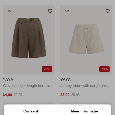
1
/2
1
/2
20%
20%
YAYA
YAYA
Woven longer length bermuda sh 99070
Jersey short with cargo pocket 99067
64,00
48,00
79,95
59,95
1
/2
1
/2
Consent
Meer informatie