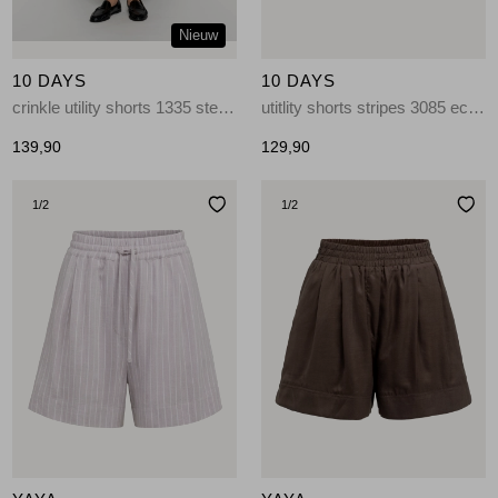
Nieuw
10 DAYS
10 DAYS
crinkle utility shorts 1335 steel blue
utitlity shorts stripes 3085 ecru/steel blue
139,90
129,90
1
/2
1
/2