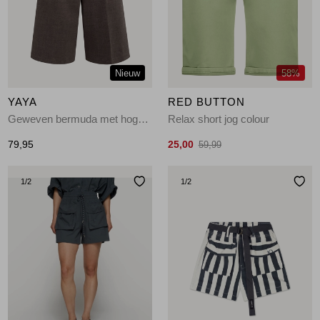
Jassen
Jeans
Nieuw
58%
Jurken en rokken
YAYA
RED BUTTON
Schoenen
Geweven bermuda met hoge taill 90840
Relax short jog colour
79,95
25,00
59,99
Tops
1
/2
1
/2
Truien en vesten