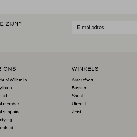
E ZIJN?
R ONS
WINKELS
thur&Willemijn
Amersfoort
ylisten
Bussum
full
Soest
al member
Utrecht
l shopping
Zeist
 styling
amheid