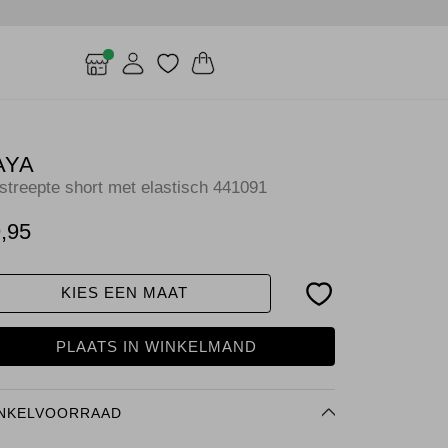
AYA
streepte short met elastisch 441091
,95
KIES EEN MAAT
PLAATS IN WINKELMAND
NKELVOORRAAD