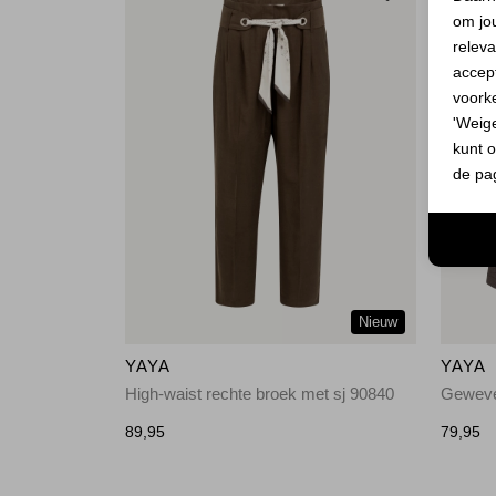
om jo
releva
accept
voork
'Weig
kunt o
de pa
Nieuw
YAYA
YAYA
High-waist rechte broek met sj 90840
Geweve
89,95
79,95