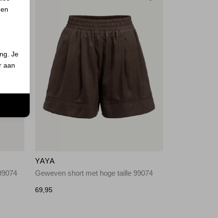
 en
ing. Je
er aan
n
YAYA
99074
Geweven short met hoge taille 99074
69,95