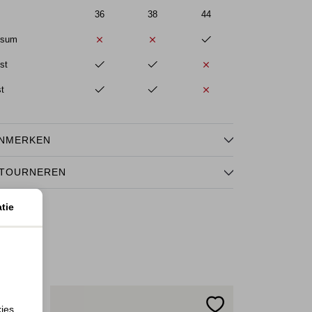
36
38
44
ssum
st
st
NMERKEN
TOURNEREN
tie
kies