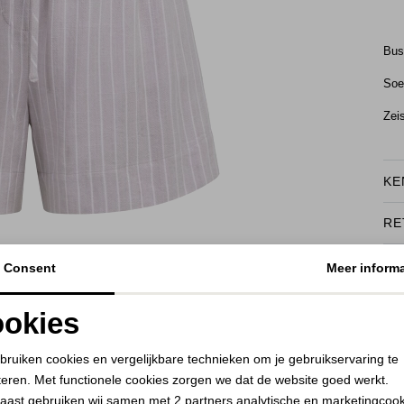
Bu
Soe
Zei
KE
RE
BEKIJK HOE DIT JE STAAT
Consent
Meer informa
okies
Noodzakelijke cookies
Personalisatie cookies
bruiken cookies en vergelijkbare technieken om je gebruikservaring te
teren. Met functionele cookies zorgen we dat de website goed werkt.
Analytische cookies
Marketing cookies
aast gebruiken wij samen met
2 partners
analytische en marketingcoo