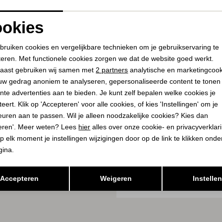
Telefoon
030-2315906
E-mailadres
okies
utrecht@arthurenwillemijn.nl
Noodzakelijke cookies
Personalisatie cookies
bruiken cookies en vergelijkbare technieken om je gebruikservaring te
teren. Met functionele cookies zorgen we dat de website goed werkt.
Analytische cookies
Marketing cookies
aast gebruiken wij samen met
2 partners
analytische en marketingcoo
uw gedrag anoniem te analyseren, gepersonaliseerde content te tonen
nte advertenties aan te bieden. Je kunt zelf bepalen welke cookies je
eert. Klik op 'Accepteren' voor alle cookies, of kies 'Instellingen' om je
euren aan te passen. Wil je alleen noodzakelijke cookies? Kies dan
eren'. Meer weten? Lees
hier
alles over onze cookie- en privacyverklar
p elk moment je instellingen wijzigingen door op de link te klikken ond
gina.
Opslaan
Terug
Accepteren
Weigeren
Instelle
E ZIJN?