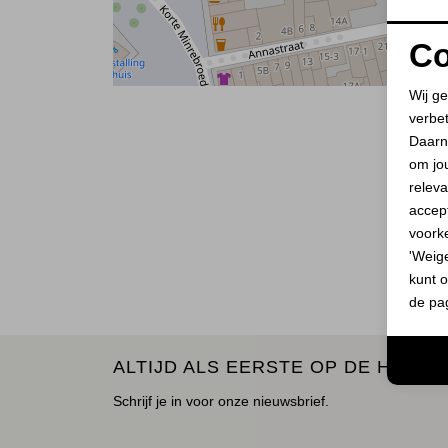
Co
Wij ge
verbe
Daarn
om jo
releva
accept
voork
'Weig
kunt o
de pa
ALTIJD ALS EERSTE OP DE HOOGT
Schrijf je in voor onze nieuwsbrief.