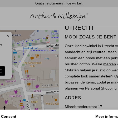
Gratis retourneren in de winkel.
UTRECHT
×
MOOI ZOALS JE BENT
17
Onze kledingwinkel in Utrecht v
aandacht en stijl centraal staa
samen: een broek met een perfect
brushed cotton. Welke
merken
w
Stylisten
helpen je rustig op weg
E
complete look samenstellen? 
bijpassende items, zodat je makke
plannen we
Personal Shopping
ADRES
Minrebroederstraat 17
3512 GS Utrecht
Consent
Meer informa