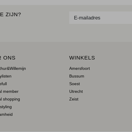
E ZIJN?
R ONS
WINKELS
thur&Willemijn
Amersfoort
ylisten
Bussum
full
Soest
al member
Utrecht
l shopping
Zeist
 styling
amheid