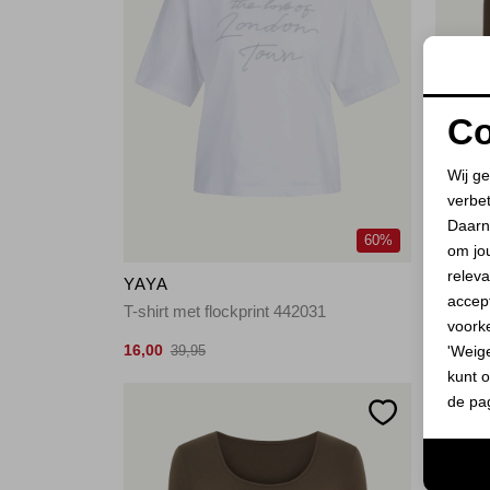
Co
Wij ge
verbe
Daarn
60%
om jo
releva
YAYA
TIM&
accept
T-shirt met flockprint 442031
Rib T-s
voork
16,00
44,00
'Weig
39,95
5
kunt o
de pa