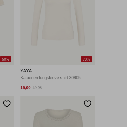
50%
70%
YAYA
Katoenen longsleeve shirt 30905
15,00
49,95