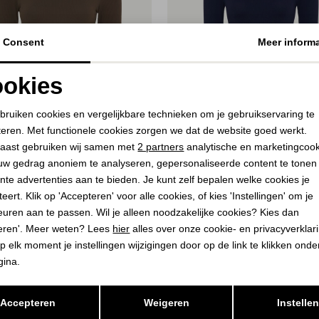
Consent
Meer informa
okies
Noodzakelijke cookies
Personalisatie cookies
bruiken cookies en vergelijkbare technieken om je gebruikservaring te
teren. Met functionele cookies zorgen we dat de website goed werkt.
Analytische cookies
Marketing cookies
aast gebruiken wij samen met
2 partners
analytische en marketingcoo
20%
uw gedrag anoniem te analyseren, gepersonaliseerde content te tonen
nte advertenties aan te bieden. Je kunt zelf bepalen welke cookies je
SIMONSEN
TIM&SIMONSEN
eert. Klik op 'Accepteren' voor alle cookies, of kies 'Instellingen' om je
hirt LS Noce
Rib T-shirt LS Blue
euren aan te passen. Wil je alleen noodzakelijke cookies? Kies dan
44,00
eren'. Meer weten? Lees
hier
alles over onze cookie- en privacyverklar
5,00
55,00
p elk moment je instellingen wijzigingen door op de link te klikken ond
gina.
Opslaan
Terug
Accepteren
Weigeren
Instelle