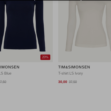
20%
SIMONSEN
TIM&SIMONSEN
 LS Blue
T-shirt LS Ivory
30,00
7,50
37,50