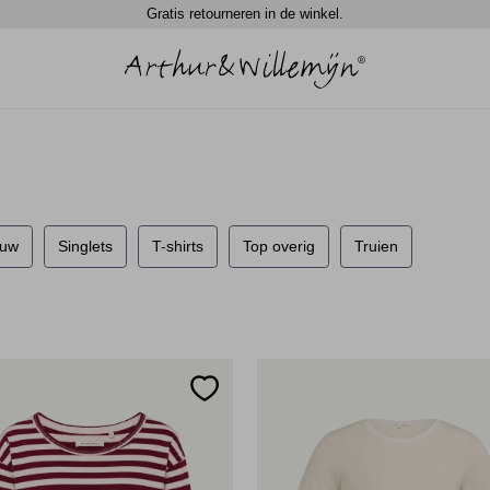
Gratis retourneren in de winkel.
ouw
Singlets
T-shirts
Top overig
Truien