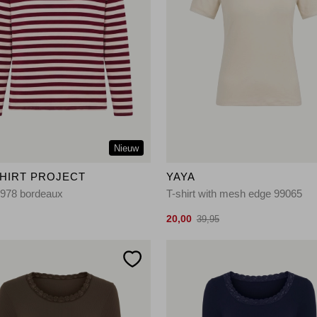
Nieuw
SHIRT PROJECT
YAYA
0978 bordeaux
T-shirt with mesh edge 99065
20,00
39,95