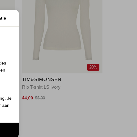
tie
kies
20%
20%
 en
TIM&SIMONSEN
Rib T-shirt LS Ivory
44,00
ing. Je
55,00
er aan
n