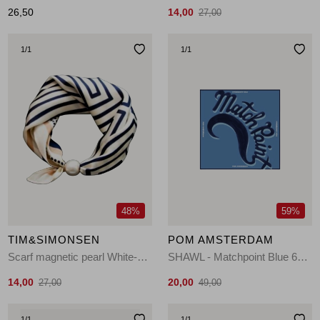
26,50
14,00
27,00
1
/1
1
/1
48%
59%
TIM&SIMONSEN
POM AMSTERDAM
Scarf magnetic pearl White-Blue-Dot
SHAWL - Matchpoint Blue 650 blue
14,00
20,00
27,00
49,00
1
/1
1
/1