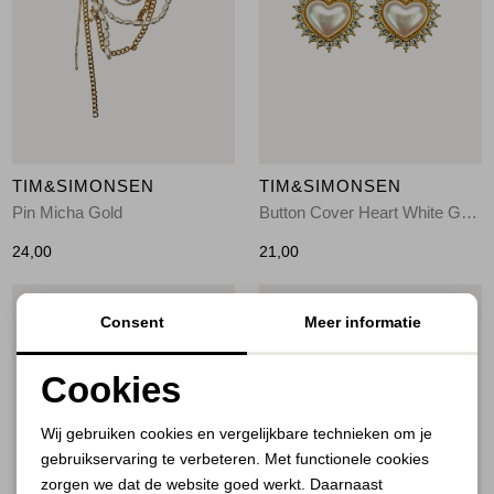
TIM&SIMONSEN
TIM&SIMONSEN
Pin Micha Gold
Button Cover Heart White Gold
24,00
21,00
1
/1
1
/1
Consent
Meer informatie
Cookies
Noodzakelijke cookies
Wij gebruiken cookies en vergelijkbare technieken om je
gebruikservaring te verbeteren. Met functionele cookies
Personalisatie cookies
zorgen we dat de website goed werkt. Daarnaast