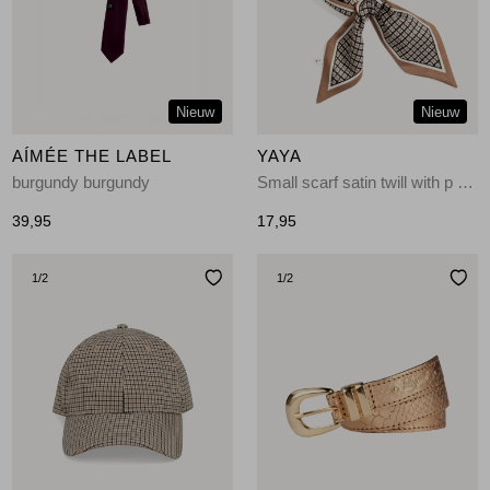
Jassen
Jeans
Nieuw
Nieuw
Jurken en rokken
AÍMÉE THE LABEL
YAYA
Schoenen
burgundy burgundy
Small scarf satin twill with p 990131
39,95
17,95
Tops
1
/2
1
/2
Truien en vesten