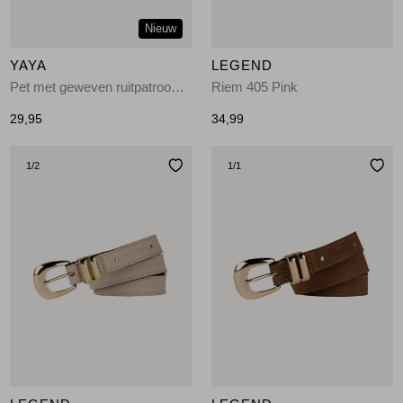
Nieuw
YAYA
LEGEND
Pet met geweven ruitpatroon 990791
Riem 405 Pink
29,95
34,99
1
/2
1
/1