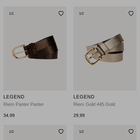
1
/1
1
/2
LEGEND
LEGEND
Riem Panter Panter
Riem Gold 445 Gold
34,99
29,99
1
/2
1
/2