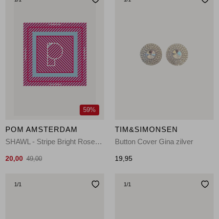
59%
POM AMSTERDAM
TIM&SIMONSEN
SHAWL - Stripe Bright Rose 500 pink
Button Cover Gina zilver
20,00
19,95
49,00
1
/1
1
/1