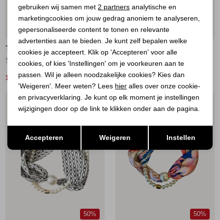
Analytische cookies
gebruiken wij samen met
2 partners
analytische en
marketingcookies om jouw gedrag anoniem te analyseren,
Marketing cookies
48%
48%
gepersonaliseerde content te tonen en relevante
advertenties aan te bieden. Je kunt zelf bepalen welke
TIM&SIMONSEN
TIM&SIMONSEN
cookies je accepteert. Klik op 'Accepteren' voor alle
Scarf magnetic pearl Red/White
Scarf magnetic pearl X/scarf
cookies, of kies 'Instellingen' om je voorkeuren aan te
passen. Wil je alleen noodzakelijke cookies? Kies dan
14,00
14,00
27,00
27,00
'Weigeren'. Meer weten? Lees
hier
alles over onze cookie-
en privacyverklaring. Je kunt op elk moment je instellingen
1
/1
1
/1
wijzigingen door op de link te klikken onder aan de pagina.
Opslaan
Terug
Accepteren
Weigeren
Instellen
50%
50%