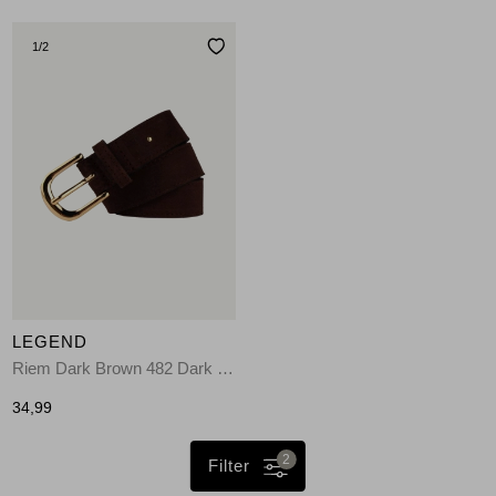
1
/2
LEGEND
Riem Dark Brown 482 Dark Brown
34,99
2
Filter