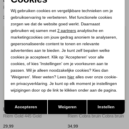
LEGEND
LEGEND
Noodzakelijke cookies
Riem 025-Naturel
Riem Panter Panter
Wij gebruiken cookies en vergelijkbare technieken om je
gebruikservaring te verbeteren. Met functionele cookies
Personalisatie cookies
34,99
34,99
zorgen we dat de website goed werkt. Daarnaast
Analytische cookies
gebruiken wij samen met
2 partners
analytische en
1
/2
1
/2
marketingcookies om jouw gedrag anoniem te analyseren,
Marketing cookies
gepersonaliseerde content te tonen en relevante
advertenties aan te bieden. Je kunt zelf bepalen welke
cookies je accepteert. Klik op 'Accepteren' voor alle
cookies, of kies 'Instellingen' om je voorkeuren aan te
passen. Wil je alleen noodzakelijke cookies? Kies dan
'Weigeren'. Meer weten? Lees
hier
alles over onze cookie-
en privacyverklaring. Je kunt op elk moment je instellingen
wijzigingen door op de link te klikken onder aan de pagina.
Opslaan
Terug
Accepteren
Weigeren
Instellen
LEGEND
LEGEND
Riem Gold 445 Gold
Riem Cobra bruin Cobra bruin
29,99
34,99