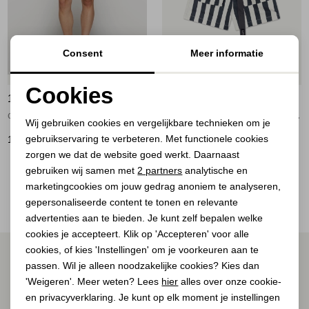
Jassen
Jeans
Consent
Meer informatie
Nieuw
Jurken en rokken
Cookies
10 DAYS
10 DAYS
Noodzakelijke cookies
Schoenen
crinkle utility shorts 1335 steel blue
utitlity shorts stripes 3085 ecru/steel blue
Wij gebruiken cookies en vergelijkbare technieken om je
gebruikservaring te verbeteren. Met functionele cookies
Personalisatie cookies
139,90
129,90
Tops
zorgen we dat de website goed werkt. Daarnaast
Analytische cookies
gebruiken wij samen met
2 partners
analytische en
2
Filter
Truien en vesten
marketingcookies om jouw gedrag anoniem te analyseren,
Marketing cookies
gepersonaliseerde content te tonen en relevante
advertenties aan te bieden. Je kunt zelf bepalen welke
cookies je accepteert. Klik op 'Accepteren' voor alle
cookies, of kies 'Instellingen' om je voorkeuren aan te
ALTIJD ALS EERSTE OP DE HOOGTE ZIJN?
passen. Wil je alleen noodzakelijke cookies? Kies dan
Schrijf je in voor onze nieuwsbrief.
'Weigeren'. Meer weten? Lees
hier
alles over onze cookie-
en privacyverklaring. Je kunt op elk moment je instellingen