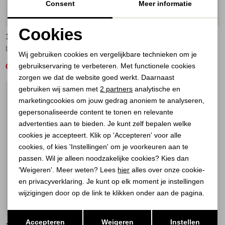
Consent
Meer informatie
50%
50%
Cookies
10 DAYS
10 DAYS
Noodzakelijke cookies
balloon top stripes 1326 deep brown
love petite tee 1001 white
Wij gebruiken cookies en vergelijkbare technieken om je
gebruikservaring te verbeteren. Met functionele cookies
Personalisatie cookies
60,00
35,00
119,90
69,90
zorgen we dat de website goed werkt. Daarnaast
Analytische cookies
gebruiken wij samen met
2 partners
analytische en
1
/2
marketingcookies om jouw gedrag anoniem te analyseren,
Marketing cookies
gepersonaliseerde content te tonen en relevante
advertenties aan te bieden. Je kunt zelf bepalen welke
cookies je accepteert. Klik op 'Accepteren' voor alle
cookies, of kies 'Instellingen' om je voorkeuren aan te
passen. Wil je alleen noodzakelijke cookies? Kies dan
'Weigeren'. Meer weten? Lees
hier
alles over onze cookie-
en privacyverklaring. Je kunt op elk moment je instellingen
wijzigingen door op de link te klikken onder aan de pagina.
Opslaan
Terug
Accepteren
Weigeren
Instellen