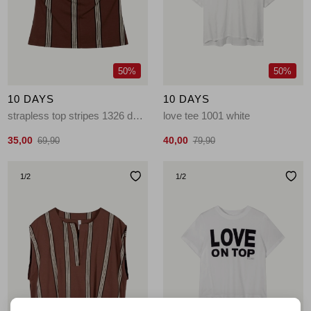
Jassen
Jeans
50%
50%
Jurken en rokken
10 DAYS
10 DAYS
Schoenen
strapless top stripes 1326 deep brown
love tee 1001 white
35,00
40,00
69,90
79,90
Tops
1
/2
1
/2
Truien en vesten