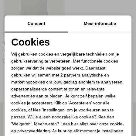
Jassen
Jeans
Consent
Meer informatie
Jurken en rokken
Cookies
10 DAYS
Noodzakelijke cookies
Schoenen
THE TANK TOP 1001 white
Wij gebruiken cookies en vergelijkbare technieken om je
gebruikservaring te verbeteren. Met functionele cookies
Personalisatie cookies
59,90
Tops
zorgen we dat de website goed werkt. Daarnaast
Analytische cookies
gebruiken wij samen met
2 partners
analytische en
2
Filter
Truien en vesten
marketingcookies om jouw gedrag anoniem te analyseren,
Marketing cookies
gepersonaliseerde content te tonen en relevante
advertenties aan te bieden. Je kunt zelf bepalen welke
cookies je accepteert. Klik op 'Accepteren' voor alle
cookies, of kies 'Instellingen' om je voorkeuren aan te
ALTIJD ALS EERSTE OP DE HOOGTE ZIJN?
passen. Wil je alleen noodzakelijke cookies? Kies dan
Schrijf je in voor onze nieuwsbrief.
'Weigeren'. Meer weten? Lees
hier
alles over onze cookie-
en privacyverklaring. Je kunt op elk moment je instellingen