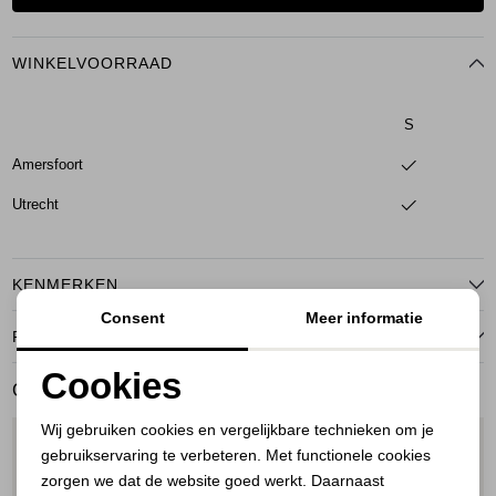
WINKELVOORRAAD
S
Amersfoort
Utrecht
KENMERKEN
Consent
Meer informatie
RETOURNEREN
Cookies
GERELATEERDE PRODUCTEN
Noodzakelijke cookies
Wij gebruiken cookies en vergelijkbare technieken om je
1
/2
1
/2
gebruikservaring te verbeteren. Met functionele cookies
Personalisatie cookies
zorgen we dat de website goed werkt. Daarnaast