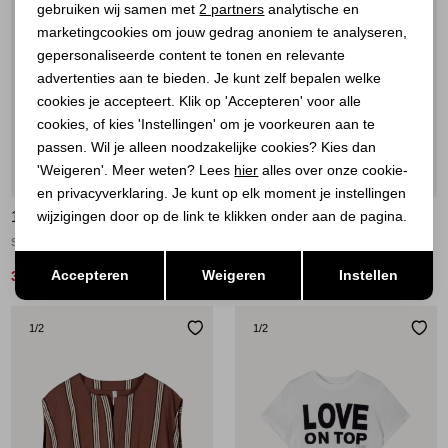
Analytische cookies
gebruiken wij samen met
2 partners
analytische en
marketingcookies om jouw gedrag anoniem te analyseren,
Marketing cookies
gepersonaliseerde content te tonen en relevante
advertenties aan te bieden. Je kunt zelf bepalen welke
cookies je accepteert. Klik op 'Accepteren' voor alle
cookies, of kies 'Instellingen' om je voorkeuren aan te
passen. Wil je alleen noodzakelijke cookies? Kies dan
'Weigeren'. Meer weten? Lees
hier
alles over onze cookie-
Sale
Sale
en privacyverklaring. Je kunt op elk moment je instellingen
10 DAYS
10 DAYS
wijzigingen door op de link te klikken onder aan de pagina.
strapless top stripes 1326 deep brown
love tee 1001 white
Opslaan
Terug
Accepteren
Weigeren
Instellen
35,00
40,00
69,90
79,90
1
/2
1
/2