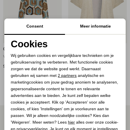
Jassen
Jeans
Consent
Meer informatie
Jurken en rokken
Nieuw
50%
Cookies
Schoenen
GEISHA
GEISHA
Noodzakelijke cookies
Wij gebruiken cookies en vergelijkbare technieken om je
vest 998 multicolour
Vest bad sleeve 10 off-white
gebruikservaring te verbeteren. Met functionele cookies
Personalisatie cookies
Tops
99,99
25,00
49,99
zorgen we dat de website goed werkt. Daarnaast
Analytische cookies
gebruiken wij samen met
2 partners
analytische en
Truien en vesten
2
Filter
marketingcookies om jouw gedrag anoniem te analyseren,
Marketing cookies
gepersonaliseerde content te tonen en relevante
advertenties aan te bieden. Je kunt zelf bepalen welke
cookies je accepteert. Klik op 'Accepteren' voor alle
cookies, of kies 'Instellingen' om je voorkeuren aan te
ALTIJD ALS EERSTE OP DE HOOGTE ZIJN?
passen. Wil je alleen noodzakelijke cookies? Kies dan
'Weigeren'. Meer weten? Lees
hier
alles over onze cookie-
Schrijf je in voor onze nieuwsbrief.
en privacyverklaring. Je kunt op elk moment je instellingen