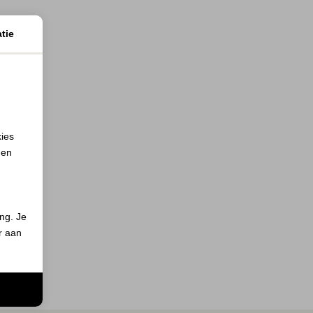
tie
kies
 en
ing. Je
er aan
n