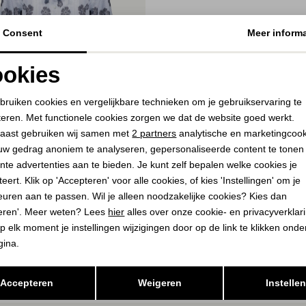
Consent
Meer informa
okies
Noodzakelijke cookies
Personalisatie cookies
bruiken cookies en vergelijkbare technieken om je gebruikservaring te
teren. Met functionele cookies zorgen we dat de website goed werkt.
Analytische cookies
Marketing cookies
aast gebruiken wij samen met
2 partners
analytische en marketingcoo
60%
uw gedrag anoniem te analyseren, gepersonaliseerde content te tonen
nte advertenties aan te bieden. Je kunt zelf bepalen welke cookies je
HA
eert. Klik op 'Accepteren' voor alle cookies, of kies 'Instellingen' om je
 light blue/navy
euren aan te passen. Wil je alleen noodzakelijke cookies? Kies dan
eren'. Meer weten? Lees
hier
alles over onze cookie- en privacyverklar
9,99
p elk moment je instellingen wijzigingen door op de link te klikken ond
gina.
Opslaan
Terug
Accepteren
Weigeren
Instelle