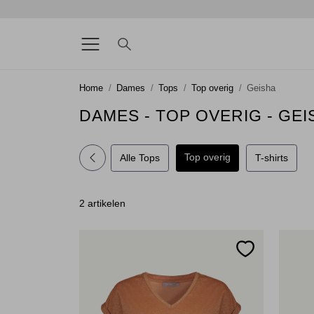
Home
Dames
Tops
Top overig
Geisha
DAMES - TOP OVERIG - GEI
Top overig
Alle Tops
T-shirts
2 artikelen