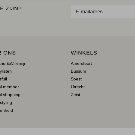
E ZIJN?
R ONS
WINKELS
thur&Willemijn
Amersfoort
ylisten
Bussum
full
Soest
al member
Utrecht
l shopping
Zeist
 styling
amheid