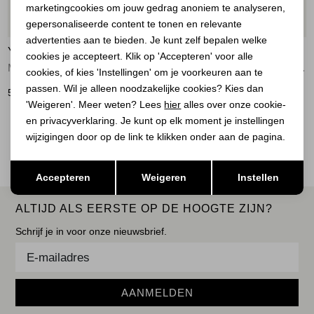
marketingcookies om jouw gedrag anoniem te analyseren,
Marketing cookies
Nieuw
20%
gepersonaliseerde content te tonen en relevante
advertenties aan te bieden. Je kunt zelf bepalen welke
YAYA
YAYA
cookies je accepteert. Klik op 'Accepteren' voor alle
Mouwloos gebreid vest met knop 990792
Shoulder detail cardigan with 99067
cookies, of kies 'Instellingen' om je voorkeuren aan te
passen. Wil je alleen noodzakelijke cookies? Kies dan
59,95
56,00
69,95
'Weigeren'. Meer weten? Lees
hier
alles over onze cookie-
en privacyverklaring. Je kunt op elk moment je instellingen
2
Filter
wijzigingen door op de link te klikken onder aan de pagina.
Opslaan
Terug
Accepteren
Weigeren
Instellen
ALTIJD ALS EERSTE OP DE HOOGTE ZIJN?
Schrijf je in voor onze nieuwsbrief.
AANMELDEN