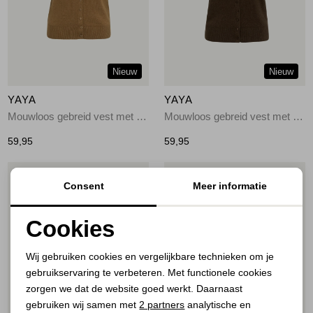
Jassen
Jeans
Nieuw
Nieuw
Jurken en rokken
YAYA
YAYA
Schoenen
Mouwloos gebreid vest met knop 810252
Mouwloos gebreid vest met knop 908142
59,95
59,95
Tops
1
/2
1
/2
Consent
Meer informatie
Truien en vesten
Cookies
Noodzakelijke cookies
Wij gebruiken cookies en vergelijkbare technieken om je
gebruikservaring te verbeteren. Met functionele cookies
Personalisatie cookies
zorgen we dat de website goed werkt. Daarnaast
Analytische cookies
gebruiken wij samen met
2 partners
analytische en