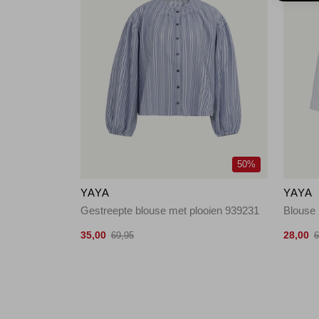
50%
YAYA
YAYA
Gestreepte blouse met plooien 939231
Blouse
35,00
28,00
69,95
6