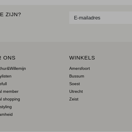
E ZIJN?
R ONS
WINKELS
thur&Willemijn
Amersfoort
ylisten
Bussum
full
Soest
al member
Utrecht
l shopping
Zeist
 styling
amheid