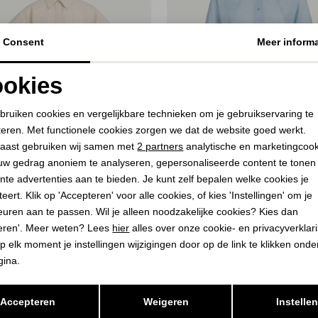
Consent
Meer informa
okies
Noodzakelijke cookies
Personalisatie cookies
bruiken cookies en vergelijkbare technieken om je gebruikservaring te
teren. Met functionele cookies zorgen we dat de website goed werkt.
Analytische cookies
Marketing cookies
aast gebruiken wij samen met
2 partners
analytische en marketingcoo
20%
uw gedrag anoniem te analyseren, gepersonaliseerde content te tonen
nte advertenties aan te bieden. Je kunt zelf bepalen welke cookies je
YAYA
eert. Klik op 'Accepteren' voor alle cookies, of kies 'Instellingen' om je
with sleeve detail 99067
Batwing blouse with cut seams 
euren aan te passen. Wil je alleen noodzakelijke cookies? Kies dan
35,00
eren'. Meer weten? Lees
hier
alles over onze cookie- en privacyverklar
9,95
69,95
p elk moment je instellingen wijzigingen door op de link te klikken ond
gina.
Opslaan
Terug
Accepteren
Weigeren
Instelle