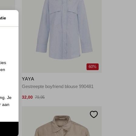
tie
kies
50%
60%
 en
YAYA
99073
Gestreepte boyfriend blouse 990481
32,00
ing. Je
79,95
er aan
n