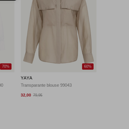
70%
60%
YAYA
00
Transparante blouse 99043
32,00
79,95