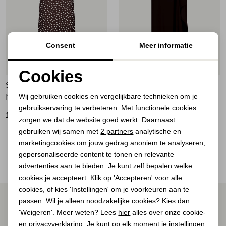
Jassen
Jeans
Consent
Meer informatie
Jurken en rokken
20%
Cookies
Schoenen
STUDIO ANNELOES
STUDIO ANNELOES
Noodzakelijke cookies
Wij gebruiken cookies en vergelijkbare technieken om je
Norah 2way dot dress 8717 espresso/ecru
Maisy skirt 8700 espresso
gebruikservaring te verbeteren. Met functionele cookies
Personalisatie cookies
Tops
169,95
104,00
129,95
zorgen we dat de website goed werkt. Daarnaast
Analytische cookies
gebruiken wij samen met
2 partners
analytische en
Truien en vesten
2
Filter
marketingcookies om jouw gedrag anoniem te analyseren,
Marketing cookies
gepersonaliseerde content te tonen en relevante
advertenties aan te bieden. Je kunt zelf bepalen welke
cookies je accepteert. Klik op 'Accepteren' voor alle
cookies, of kies 'Instellingen' om je voorkeuren aan te
ALTIJD ALS EERSTE OP DE HOOGTE ZIJN?
passen. Wil je alleen noodzakelijke cookies? Kies dan
'Weigeren'. Meer weten? Lees
hier
alles over onze cookie-
Schrijf je in voor onze nieuwsbrief.
en privacyverklaring. Je kunt op elk moment je instellingen