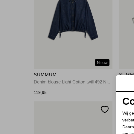
Nieuw
SUMMUM
SUM
Denim blouse Light Cotton twill 492 Night blue denim
Blouse 
119,95
96,00
1
Co
Wij ge
verbe
Daarn
om jo