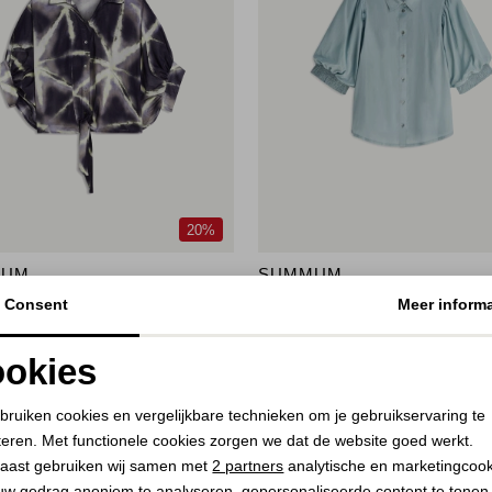
20%
MUM
SUMMUM
Tie dye cotton 413 Blue Noir
Blouse Viscose cotton 431 Glaci
Consent
Meer informa
55,00
19,95
109,95
okies
Noodzakelijke cookies
Personalisatie cookies
bruiken cookies en vergelijkbare technieken om je gebruikservaring te
teren. Met functionele cookies zorgen we dat de website goed werkt.
Analytische cookies
Marketing cookies
aast gebruiken wij samen met
2 partners
analytische en marketingcoo
uw gedrag anoniem te analyseren, gepersonaliseerde content te tonen