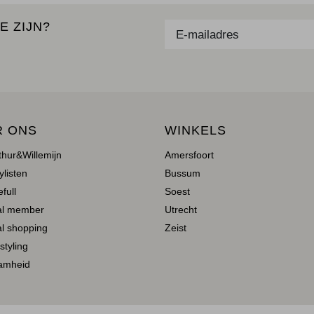
E ZIJN?
R ONS
WINKELS
thur&Willemijn
Amersfoort
ylisten
Bussum
full
Soest
al member
Utrecht
l shopping
Zeist
 styling
amheid