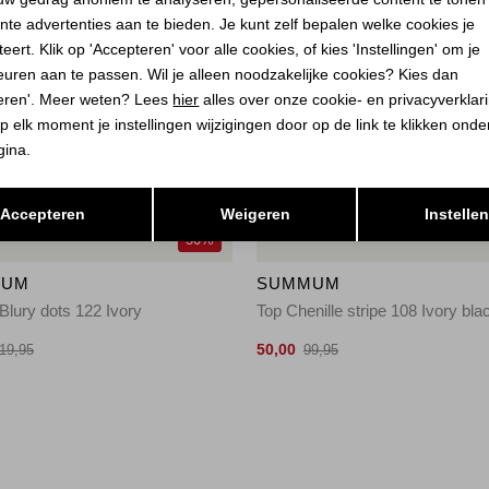
nte advertenties aan te bieden. Je kunt zelf bepalen welke cookies je
eert. Klik op 'Accepteren' voor alle cookies, of kies 'Instellingen' om je
euren aan te passen. Wil je alleen noodzakelijke cookies? Kies dan
eren'. Meer weten? Lees
hier
alles over onze cookie- en privacyverklar
p elk moment je instellingen wijzigingen door op de link te klikken ond
gina.
Opslaan
Terug
Accepteren
Weigeren
Instelle
50%
MUM
SUMMUM
Blury dots 122 Ivory
Top Chenille stripe 108 Ivory bla
50,00
19,95
99,95