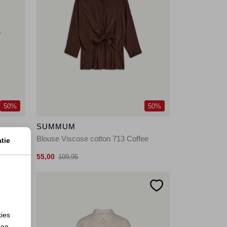
50%
50%
SUMMUM
er blue
Blouse Viscose cotton 713 Coffee
tie
55,00
109,95
kies
 en