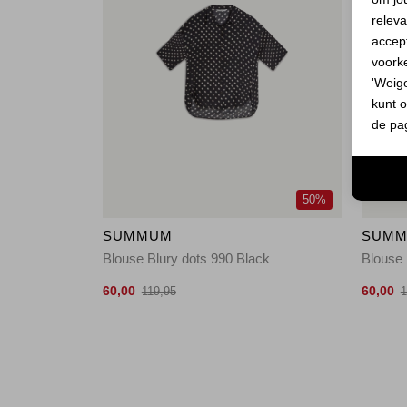
releva
accept
voork
'Weig
kunt o
de pa
50%
SUMMUM
SUM
Blouse Blury dots 990 Black
Blouse 
60,00
60,00
119,95
1