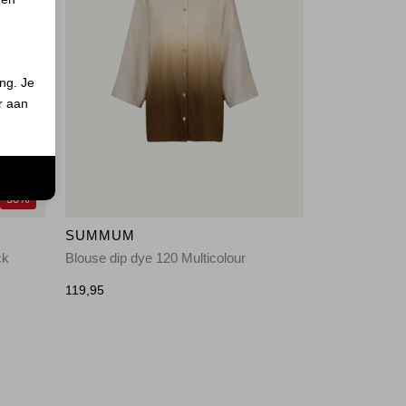
ing. Je
er aan
n
50%
SUMMUM
ck
Blouse dip dye 120 Multicolour
119,95