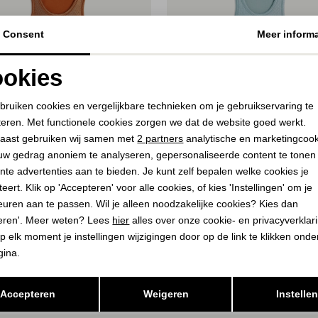
Consent
Meer informa
okies
Noodzakelijke cookies
Personalisatie cookies
bruiken cookies en vergelijkbare technieken om je gebruikservaring te
teren. Met functionele cookies zorgen we dat de website goed werkt.
Analytische cookies
Marketing cookies
aast gebruiken wij samen met
2 partners
analytische en marketingcoo
40%
uw gedrag anoniem te analyseren, gepersonaliseerde content te tonen
nte advertenties aan te bieden. Je kunt zelf bepalen welke cookies je
MUM
SUMMUM
eert. Klik op 'Accepteren' voor alle cookies, of kies 'Instellingen' om je
ktop Cotton rib 241 Burnt apricot
Rib tanktop Cotton rib 431 Glacie
euren aan te passen. Wil je alleen noodzakelijke cookies? Kies dan
35,00
eren'. Meer weten? Lees
hier
alles over onze cookie- en privacyverklar
9,95
69,95
p elk moment je instellingen wijzigingen door op de link te klikken ond
gina.
Opslaan
Terug
Accepteren
Weigeren
Instelle