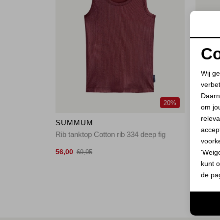
Co
Wij ge
verbe
Daarn
20%
om jo
releva
SUMMUM
SUM
accept
Rib tanktop Cotton rib 334 deep fig
Rib tan
voork
56,00
42,00
'Weig
69,95
6
kunt o
de pa