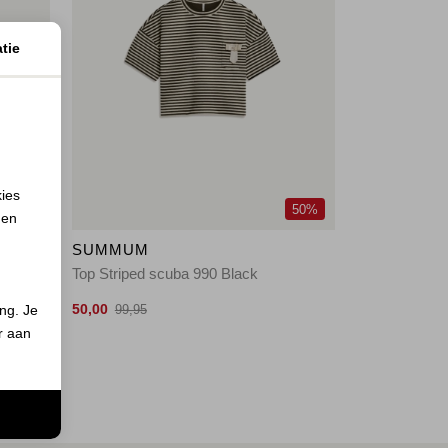
tie
kies
50%
50%
 en
SUMMUM
r blue
Top Striped scuba 990 Black
50,00
ing. Je
99,95
er aan
n