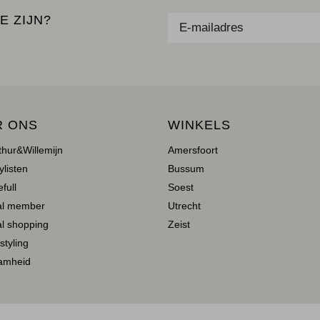
E ZIJN?
R ONS
WINKELS
thur&Willemijn
Amersfoort
ylisten
Bussum
full
Soest
al member
Utrecht
l shopping
Zeist
 styling
amheid