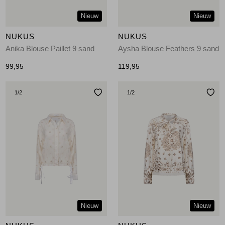
Nieuw
Nieuw
NUKUS
NUKUS
Anika Blouse Paillet 9 sand
Aysha Blouse Feathers 9 sand
99,95
119,95
1
/2
1
/2
Nieuw
Nieuw