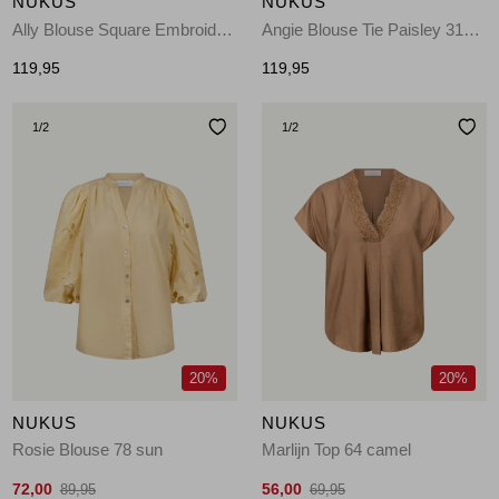
NUKUS
NUKUS
Ally Blouse Square Embroidery 17 off white
Angie Blouse Tie Paisley 318 offwhite/toffee
119,95
119,95
1
/2
1
/2
20%
20%
NUKUS
NUKUS
Rosie Blouse 78 sun
Marlijn Top 64 camel
72,00
56,00
89,95
69,95