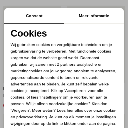
1
/2
1
/2
Consent
Meer informatie
Cookies
Noodzakelijke cookies
Wij gebruiken cookies en vergelijkbare technieken om je
gebruikservaring te verbeteren. Met functionele cookies
Personalisatie cookies
zorgen we dat de website goed werkt. Daarnaast
Analytische cookies
gebruiken wij samen met
2 partners
analytische en
marketingcookies om jouw gedrag anoniem te analyseren,
Marketing cookies
40%
50%
gepersonaliseerde content te tonen en relevante
advertenties aan te bieden. Je kunt zelf bepalen welke
NUKUS
NUKUS
cookies je accepteert. Klik op 'Accepteren' voor alle
Bodine Blouse Embroidery 163 offwhite/camel
Aneta Top Stripe 9 sand
cookies, of kies 'Instellingen' om je voorkeuren aan te
passen. Wil je alleen noodzakelijke cookies? Kies dan
60,00
60,00
99,95
119,95
'Weigeren'. Meer weten? Lees
hier
alles over onze cookie-
en privacyverklaring. Je kunt op elk moment je instellingen
1
/2
1
/2
wijzigingen door op de link te klikken onder aan de pagina.