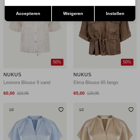
Opslaan
Terug
Accepteren
Weigeren
Instellen
50%
50%
NUKUS
NUKUS
Leonora Blouse 9 sand
Elma Blouse 65 fango
60,00
65,00
119,95
129,95
1
/2
1
/2