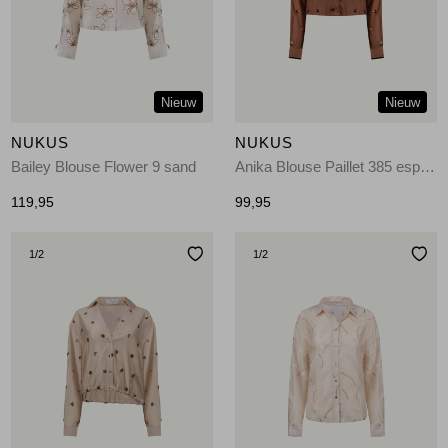
Jassen
Jeans
Nieuw
Nieuw
Jurken en rokken
NUKUS
NUKUS
Schoenen
Bailey Blouse Flower 9 sand
Anika Blouse Paillet 385 espresso
119,95
99,95
Tops
1
/2
1
/2
Truien en vesten