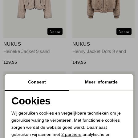
Jassen
Jeans
Nieuw
Nieuw
Jurken en rokken
NUKUS
NUKUS
Schoenen
Heineke Jacket 9 sand
Henny Jacket Dots 9 sand
129,95
149,95
Tops
1
/2
1
/2
Consent
Meer informatie
Truien en vesten
Cookies
Noodzakelijke cookies
Wij gebruiken cookies en vergelijkbare technieken om je
gebruikservaring te verbeteren. Met functionele cookies
Personalisatie cookies
zorgen we dat de website goed werkt. Daarnaast
Analytische cookies
gebruiken wij samen met
2 partners
analytische en