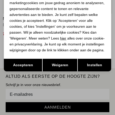
marketingcookies om jouw gedrag anoniem te analyseren,
Marketing cookies
50%
70%
gepersonaliseerde content te tonen en relevante
advertenties aan te bieden. Je kunt zelf bepalen welke
NUKUS
NUKUS
cookies je accepteert. Klik op 'Accepteren' voor alle
Babette Bomber 374 silver/camel
Elly Jacket 17 off white
cookies, of kies 'Instellingen' om je voorkeuren aan te
passen. Wil je alleen noodzakelijke cookies? Kies dan
70,00
42,00
139,95
139,95
'Weigeren'. Meer weten? Lees
hier
alles over onze cookie-
en privacyverklaring. Je kunt op elk moment je instellingen
2
Filter
wijzigingen door op de link te klikken onder aan de pagina.
Opslaan
Terug
Accepteren
Weigeren
Instellen
ALTIJD ALS EERSTE OP DE HOOGTE ZIJN?
Schrijf je in voor onze nieuwsbrief.
AANMELDEN