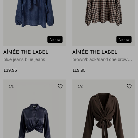
Jassen
Jeans
Jurken en rokken
Nieuw
Nieuw
Schoenen
AÍMÉE THE LABEL
AÍMÉE THE LABEL
blue jeans blue jeans
brown/black/sand che brown/black/sand check
Tops
139,95
119,95
Truien en vesten
1
/1
1
/2