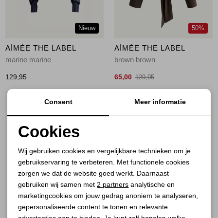
Nieuw
50%
AÍMÉE THE LABEL
AÍMÉE THE LABEL
marine marine
brown brown
129,95
65,00
129,95
Consent
Meer informatie
1
/2
1
/1
Cookies
Noodzakelijke cookies
Wij gebruiken cookies en vergelijkbare technieken om je
gebruikservaring te verbeteren. Met functionele cookies
Personalisatie cookies
zorgen we dat de website goed werkt. Daarnaast
Analytische cookies
gebruiken wij samen met
2 partners
analytische en
marketingcookies om jouw gedrag anoniem te analyseren,
Marketing cookies
gepersonaliseerde content te tonen en relevante
70%
70%
advertenties aan te bieden. Je kunt zelf bepalen welke