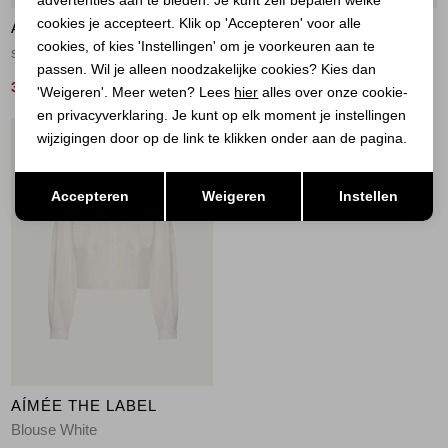
cookies je accepteert. Klik op 'Accepteren' voor alle
AÍMÉE THE LABEL
AÍMÉE THE LABEL
cookies, of kies 'Instellingen' om je voorkeuren aan te
stripe sand/blue stripe sand/blue
yellow yellow
passen. Wil je alleen noodzakelijke cookies? Kies dan
30,00
36,00
99,95
119,95
'Weigeren'. Meer weten? Lees
hier
alles over onze cookie-
en privacyverklaring. Je kunt op elk moment je instellingen
wijzigingen door op de link te klikken onder aan de pagina.
1
/1
Opslaan
Terug
Accepteren
Weigeren
Instellen
AÍMÉE THE LABEL
Blouse White