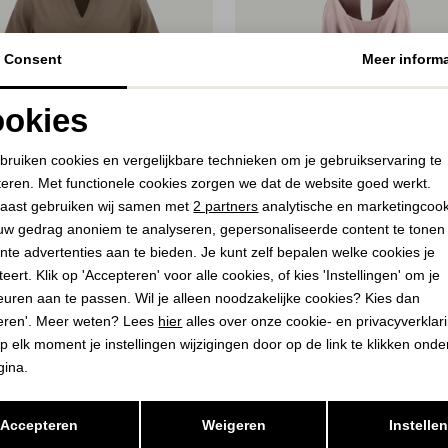
Consent
Meer informa
okies
Noodzakelijke cookies
Personalisatie cookies
bruiken cookies en vergelijkbare technieken om je gebruikservaring te
teren. Met functionele cookies zorgen we dat de website goed werkt.
Analytische cookies
Marketing cookies
aast gebruiken wij samen met
2 partners
analytische en marketingcoo
50%
uw gedrag anoniem te analyseren, gepersonaliseerde content te tonen
nte advertenties aan te bieden. Je kunt zelf bepalen welke cookies je
 THE LABEL
AÍMÉE THE LABEL
eert. Klik op 'Accepteren' voor alle cookies, of kies 'Instellingen' om je
ki
pink pink
euren aan te passen. Wil je alleen noodzakelijke cookies? Kies dan
40,00
eren'. Meer weten? Lees
hier
alles over onze cookie- en privacyverklar
9,95
79,95
p elk moment je instellingen wijzigingen door op de link te klikken ond
gina.
Opslaan
Terug
Accepteren
Weigeren
Instelle