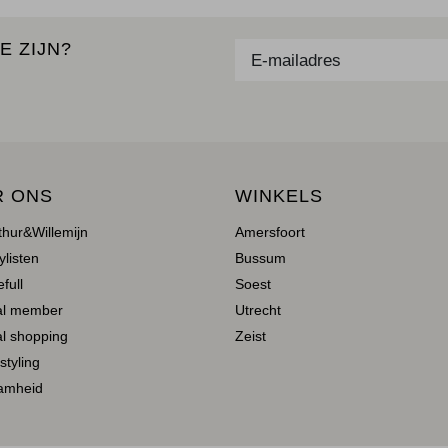
E ZIJN?
R ONS
WINKELS
thur&Willemijn
Amersfoort
ylisten
Bussum
full
Soest
al member
Utrecht
l shopping
Zeist
 styling
amheid