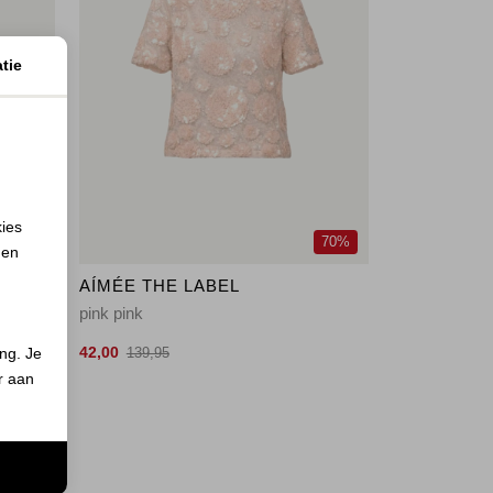
tie
kies
50%
70%
 en
AÍMÉE THE LABEL
pink pink
42,00
ing. Je
139,95
er aan
n