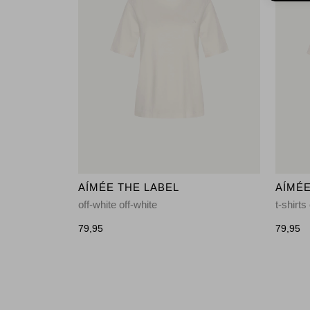
AÍMÉE THE LABEL
AÍMÉE
off-white off-white
t-shirts
79,95
79,95