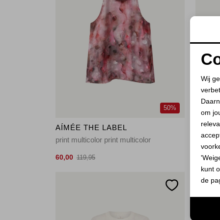
Co
Wij ge
verbe
Daarn
50%
om jo
releva
AÍMÉE THE LABEL
AÍMÉE
accept
print multicolor print multicolor
kaki ka
voork
60,00
50,00
'Weig
119,95
9
kunt o
de pa