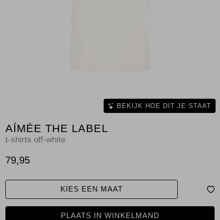
Jassen
Jeans
Jurken en rokken
Schoenen
Tops
BEKIJK HOE DIT JE STAAT
AÍMÉE THE LABEL
Truien en vesten
t-shirts off-white
79,95
KIES EEN MAAT
PLAATS IN WINKELMAND