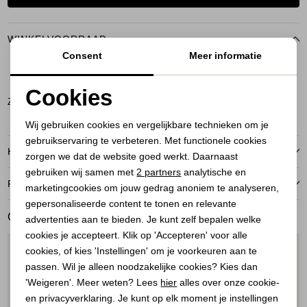
WINKELVOORRAAD
Consent
Meer informatie
XS
Cookies
Zeist
Noodzakelijke cookies
Wij gebruiken cookies en vergelijkbare technieken om je
gebruikservaring te verbeteren. Met functionele cookies
Personalisatie cookies
KENMERKEN
zorgen we dat de website goed werkt. Daarnaast
Analytische cookies
gebruiken wij samen met
2 partners
analytische en
RETOURNEREN
marketingcookies om jouw gedrag anoniem te analyseren,
Marketing cookies
gepersonaliseerde content te tonen en relevante
GERELATEERDE PRODUCTEN
advertenties aan te bieden. Je kunt zelf bepalen welke
cookies je accepteert. Klik op 'Accepteren' voor alle
1
/2
1
/2
cookies, of kies 'Instellingen' om je voorkeuren aan te
passen. Wil je alleen noodzakelijke cookies? Kies dan
'Weigeren'. Meer weten? Lees
hier
alles over onze cookie-
en privacyverklaring. Je kunt op elk moment je instellingen