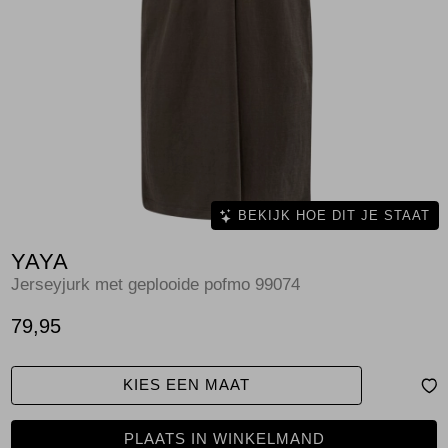
Jassen
Jeans
Jurken en rokken
Schoenen
Tops
BEKIJK HOE DIT JE STAAT
YAYA
Truien en vesten
Jerseyjurk met geplooide pofmo 99074
79,95
KIES EEN MAAT
PLAATS IN WINKELMAND