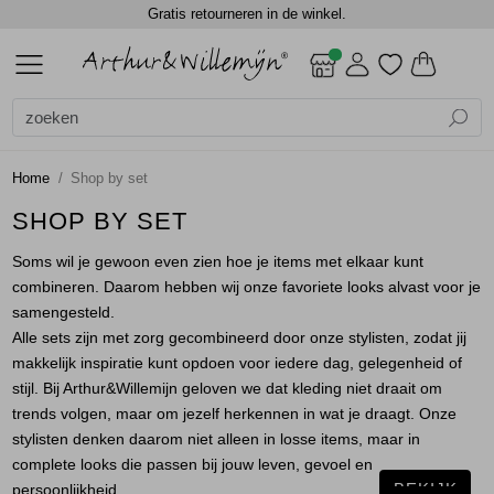
Gratis retourneren in de winkel.
ALLE DAMES
ACCESSOIRES
BLAZERS
BLOUSES
BROEKEN
CADEAUBONNEN
GILETS
JASSEN
JEANS
JURKEN EN ROKKEN
SCHOENEN
TOPS
TRUIEN EN VESTEN
DAMES
DAMES
SALE
Alle Dames
Dames
Alle Accessoires
Alle Blazers
Alle Blouses
Alle Broeken
Alle Gilets
Alle Jassen
Alle Jurken en rokken
Alle Tops
Alle Truien en vesten
Accessoires
Shawls
Gilets
Blouses lange mouw
Jumpsuits
Gilets
Bodywarmers
Jurken
Blouses lange mouw
Truien
Home
Shop by set
Blazers
Sjaals
Jackets
Jackets
Lange broeken
Gilets
Rokken
Shirts
Vest
SHOP BY SET
Soms wil je gewoon even zien hoe je items met elkaar kunt
Blouses
Top overig
Shorts
Jackets
Singlets
Vesten
combineren. Daarom hebben wij onze favoriete looks alvast voor je
samengesteld.
Broeken
Winterjassen
T-shirts
Alle sets zijn met zorg gecombineerd door onze stylisten, zodat jij
makkelijk inspiratie kunt opdoen voor iedere dag, gelegenheid of
Cadeaubonnen
Top overig
stijl. Bij Arthur&Willemijn geloven we dat kleding niet draait om
trends volgen, maar om jezelf herkennen in wat je draagt. Onze
stylisten denken daarom niet alleen in losse items, maar in
Gilets
Truien
complete looks die passen bij jouw leven, gevoel en
BEKIJK
persoonlijkheid.