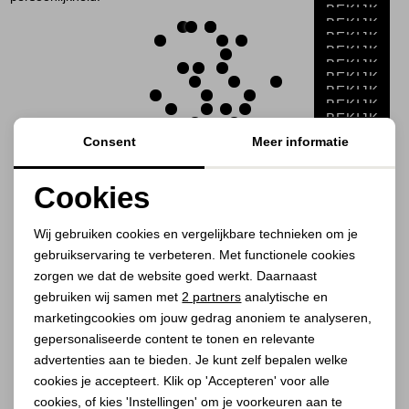
Jassen
BEKIJK
BEKIJK
BEKIJK
BEKIJK
Jeans
BEKIJK
BEKIJK
BEKIJK
Jurken en rokken
BEKIJK
BEKIJK
BEKIJK
Consent
Meer informatie
BEKIJK
Schoenen
BEKIJK
BEKIJK
BEKIJK
Cookies
Tops
BEKIJK
BEKIJK
Noodzakelijke cookies
BEKIJK
Wij gebruiken cookies en vergelijkbare technieken om je
Truien en vesten
gebruikservaring te verbeteren. Met functionele cookies
Personalisatie cookies
zorgen we dat de website goed werkt. Daarnaast
1
Filter
Analytische cookies
gebruiken wij samen met
2 partners
analytische en
marketingcookies om jouw gedrag anoniem te analyseren,
Marketing cookies
gepersonaliseerde content te tonen en relevante
1
2
advertenties aan te bieden. Je kunt zelf bepalen welke
cookies je accepteert. Klik op 'Accepteren' voor alle
cookies, of kies 'Instellingen' om je voorkeuren aan te