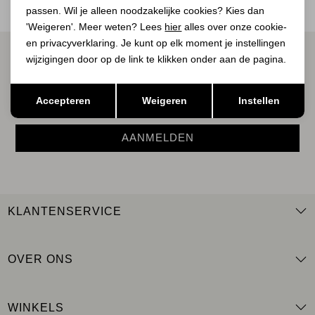
passen. Wil je alleen noodzakelijke cookies? Kies dan
'Weigeren'. Meer weten? Lees
hier
alles over onze cookie-
en privacyverklaring. Je kunt op elk moment je instellingen
ALTIJD ALS EERSTE OP DE HOOGTE ZIJN?
wijzigingen door op de link te klikken onder aan de pagina.
Schrijf je in voor onze nieuwsbrief.
Opslaan
Terug
Accepteren
Weigeren
Instellen
AANMELDEN
KLANTENSERVICE
OVER ONS
WINKELS