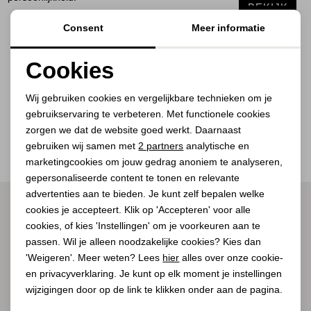
Jassen
BEKIJK
BEKIJK
BEKIJK
Consent
Meer informatie
BEKIJK
Jeans
BEKIJK
BEKIJK
Cookies
BEKIJK
Jurken en rokken
BEKIJK
Noodzakelijke cookies
Wij gebruiken cookies en vergelijkbare technieken om je
Schoenen
gebruikservaring te verbeteren. Met functionele cookies
Personalisatie cookies
1
Filter
zorgen we dat de website goed werkt. Daarnaast
Analytische cookies
gebruiken wij samen met
2 partners
analytische en
Tops
marketingcookies om jouw gedrag anoniem te analyseren,
Marketing cookies
gepersonaliseerde content te tonen en relevante
Truien en vesten
advertenties aan te bieden. Je kunt zelf bepalen welke
ALTIJD ALS EERSTE OP DE HOOGTE ZIJN?
cookies je accepteert. Klik op 'Accepteren' voor alle
cookies, of kies 'Instellingen' om je voorkeuren aan te
Schrijf je in voor onze nieuwsbrief.
passen. Wil je alleen noodzakelijke cookies? Kies dan
'Weigeren'. Meer weten? Lees
hier
alles over onze cookie-
en privacyverklaring. Je kunt op elk moment je instellingen
AANMELDEN
wijzigingen door op de link te klikken onder aan de pagina.