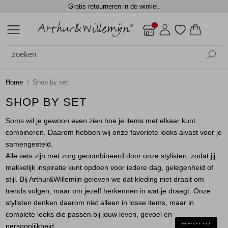
Gratis retourneren in de winkel.
ALLE DAMES
ACCESSOIRES
BLAZERS
BLOUSES
BROEKEN
CADEAUBONNEN
GILETS
JASSEN
JEANS
JURKEN EN ROKKEN
SCHOENEN
TOPS
TRUIEN EN VESTEN
DAMES
DAMES
SALE
Alle Dames
Dames
Alle Accessoires
Alle Blazers
Alle Blouses
Alle Broeken
Alle Gilets
Alle Jassen
Alle Jurken en rokken
Alle Tops
Alle Truien en vesten
Accessoires
Shawls
Gilets
Blouses lange mouw
Jumpsuits
Gilets
Bodywarmers
Jurken
Blouses lange mouw
Truien
Home
Shop by set
Blazers
Sjaals
Jackets
Jackets
Lange broeken
Gilets
Rokken
Shirts
Vest
SHOP BY SET
Soms wil je gewoon even zien hoe je items met elkaar kunt
Blouses
Top overig
Shorts
Jackets
Singlets
Vesten
combineren. Daarom hebben wij onze favoriete looks alvast voor je
samengesteld.
Broeken
Winterjassen
T-shirts
Alle sets zijn met zorg gecombineerd door onze stylisten, zodat jij
makkelijk inspiratie kunt opdoen voor iedere dag, gelegenheid of
Cadeaubonnen
Top overig
stijl. Bij Arthur&Willemijn geloven we dat kleding niet draait om
trends volgen, maar om jezelf herkennen in wat je draagt. Onze
stylisten denken daarom niet alleen in losse items, maar in
Gilets
Truien
complete looks die passen bij jouw leven, gevoel en
BEKIJK
persoonlijkheid.