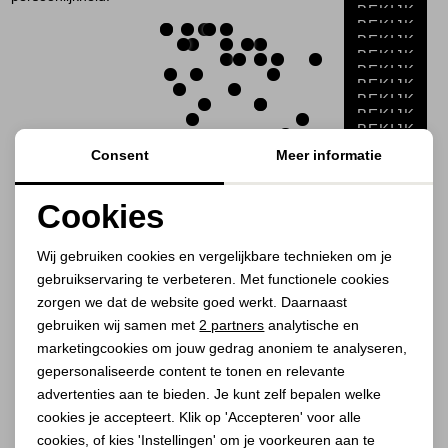
Jassen
BEKIJK
BEKIJK
BEKIJK
BEKIJK
Jeans
BEKIJK
BEKIJK
BEKIJK
Jurken en rokken
BEKIJK
BEKIJK
BEKIJK
Consent
Meer informatie
BEKIJK
Schoenen
BEKIJK
BEKIJK
BEKIJK
Cookies
Tops
BEKIJK
BEKIJK
Noodzakelijke cookies
BEKIJK
Wij gebruiken cookies en vergelijkbare technieken om je
Truien en vesten
gebruikservaring te verbeteren. Met functionele cookies
Personalisatie cookies
zorgen we dat de website goed werkt. Daarnaast
1
Filter
Analytische cookies
gebruiken wij samen met
2 partners
analytische en
marketingcookies om jouw gedrag anoniem te analyseren,
Marketing cookies
gepersonaliseerde content te tonen en relevante
1
2
advertenties aan te bieden. Je kunt zelf bepalen welke
cookies je accepteert. Klik op 'Accepteren' voor alle
cookies, of kies 'Instellingen' om je voorkeuren aan te