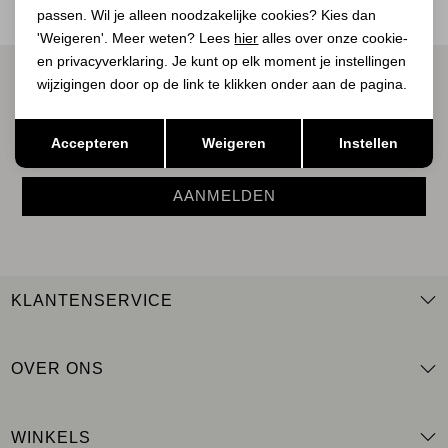
passen. Wil je alleen noodzakelijke cookies? Kies dan
'Weigeren'. Meer weten? Lees
hier
alles over onze cookie-
en privacyverklaring. Je kunt op elk moment je instellingen
ALTIJD ALS EERSTE OP DE HOOGTE ZIJN?
wijzigingen door op de link te klikken onder aan de pagina.
Schrijf je in voor onze nieuwsbrief.
Opslaan
Terug
Accepteren
Weigeren
Instellen
AANMELDEN
KLANTENSERVICE
OVER ONS
WINKELS