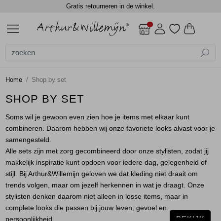
Gratis retourneren in de winkel.
ALLE DAMES
ACCESSOIRES
BLAZERS
BLOUSES
BROEKEN
CADEAUBONNEN
GILETS
JASSEN
JEANS
JURKEN EN ROKKEN
SCHOENEN
TOPS
TRUIEN EN VESTEN
DAMES
DAMES
SALE
Alle Dames
Dames
Alle Accessoires
Alle Blazers
Alle Blouses
Alle Broeken
Alle Gilets
Alle Jassen
Alle Jurken en rokken
Alle Tops
Alle Truien en vesten
Accessoires
Shawls
Gilets
Blouses lange mouw
Jumpsuits
Gilets
Bodywarmers
Jurken
Blouses lange mouw
Truien
Home
Shop by set
Blazers
Sjaals
Jackets
Jackets
Lange broeken
Gilets
Rokken
Shirts
Vest
SHOP BY SET
Soms wil je gewoon even zien hoe je items met elkaar kunt
Blouses
Top overig
Shorts
Jackets
Singlets
Vesten
combineren. Daarom hebben wij onze favoriete looks alvast voor je
samengesteld.
Broeken
Winterjassen
T-shirts
Alle sets zijn met zorg gecombineerd door onze stylisten, zodat jij
makkelijk inspiratie kunt opdoen voor iedere dag, gelegenheid of
Cadeaubonnen
Top overig
stijl. Bij Arthur&Willemijn geloven we dat kleding niet draait om
trends volgen, maar om jezelf herkennen in wat je draagt. Onze
stylisten denken daarom niet alleen in losse items, maar in
Gilets
Truien
complete looks die passen bij jouw leven, gevoel en
BEKIJK
persoonlijkheid.