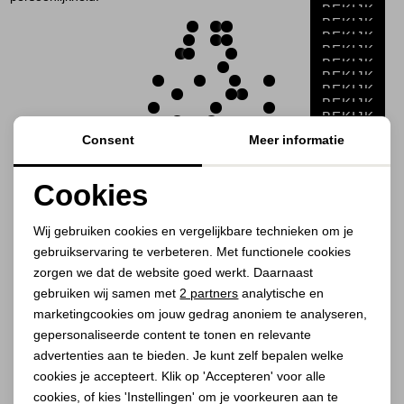
Jassen
BEKIJK
BEKIJK
BEKIJK
BEKIJK
Jeans
BEKIJK
BEKIJK
BEKIJK
Jurken en rokken
BEKIJK
BEKIJK
BEKIJK
Consent
Meer informatie
BEKIJK
Schoenen
BEKIJK
BEKIJK
BEKIJK
Cookies
Tops
BEKIJK
BEKIJK
Noodzakelijke cookies
BEKIJK
Wij gebruiken cookies en vergelijkbare technieken om je
Truien en vesten
gebruikservaring te verbeteren. Met functionele cookies
Personalisatie cookies
zorgen we dat de website goed werkt. Daarnaast
1
Filter
Analytische cookies
gebruiken wij samen met
2 partners
analytische en
marketingcookies om jouw gedrag anoniem te analyseren,
Marketing cookies
gepersonaliseerde content te tonen en relevante
1
2
advertenties aan te bieden. Je kunt zelf bepalen welke
cookies je accepteert. Klik op 'Accepteren' voor alle
cookies, of kies 'Instellingen' om je voorkeuren aan te