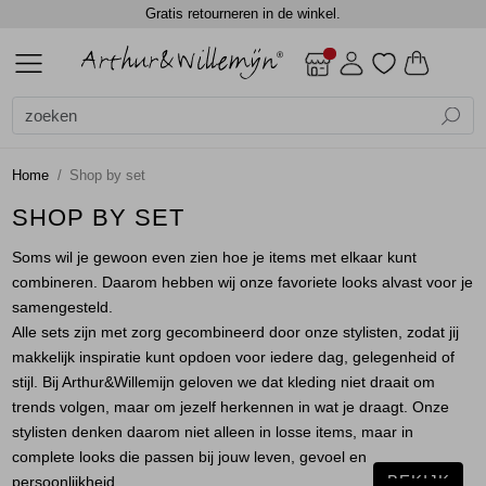
Gratis retourneren in de winkel.
ALLE DAMES
ACCESSOIRES
BLAZERS
BLOUSES
BROEKEN
CADEAUBONNEN
GILETS
JASSEN
JEANS
JURKEN EN ROKKEN
SCHOENEN
TOPS
TRUIEN EN VESTEN
DAMES
DAMES
SALE
Alle Dames
Dames
Alle Accessoires
Alle Blazers
Alle Blouses
Alle Broeken
Alle Gilets
Alle Jassen
Alle Jurken en rokken
Alle Tops
Alle Truien en vesten
Accessoires
Shawls
Gilets
Blouses lange mouw
Jumpsuits
Gilets
Bodywarmers
Jurken
Blouses lange mouw
Truien
Home
Shop by set
Blazers
Sjaals
Jackets
Jackets
Lange broeken
Gilets
Rokken
Shirts
Vest
SHOP BY SET
Soms wil je gewoon even zien hoe je items met elkaar kunt
Blouses
Top overig
Shorts
Jackets
Singlets
Vesten
combineren. Daarom hebben wij onze favoriete looks alvast voor je
samengesteld.
Broeken
Winterjassen
T-shirts
Alle sets zijn met zorg gecombineerd door onze stylisten, zodat jij
makkelijk inspiratie kunt opdoen voor iedere dag, gelegenheid of
Cadeaubonnen
Top overig
stijl. Bij Arthur&Willemijn geloven we dat kleding niet draait om
trends volgen, maar om jezelf herkennen in wat je draagt. Onze
stylisten denken daarom niet alleen in losse items, maar in
Gilets
Truien
complete looks die passen bij jouw leven, gevoel en
BEKIJK
persoonlijkheid.