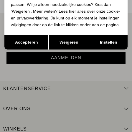
passen. Wil je alleen noodzakelijke cookies? Kies dan
'Weigeren'. Meer weten? Lees
hier
alles over onze cookie-
en privacyverklaring. Je kunt op elk moment je instellingen
ALTIJD ALS EERSTE OP DE HOOGTE ZIJN?
wijzigingen door op de link te klikken onder aan de pagina.
Schrijf je in voor onze nieuwsbrief.
Opslaan
Terug
Accepteren
Weigeren
Instellen
AANMELDEN
KLANTENSERVICE
OVER ONS
WINKELS