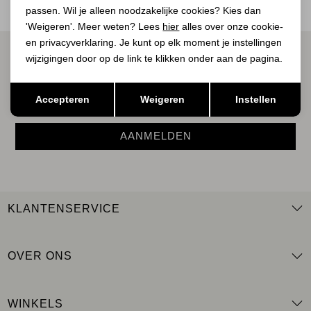
passen. Wil je alleen noodzakelijke cookies? Kies dan
'Weigeren'. Meer weten? Lees
hier
alles over onze cookie-
en privacyverklaring. Je kunt op elk moment je instellingen
ALTIJD ALS EERSTE OP DE HOOGTE ZIJN?
wijzigingen door op de link te klikken onder aan de pagina.
Schrijf je in voor onze nieuwsbrief.
Opslaan
Terug
Accepteren
Weigeren
Instellen
AANMELDEN
KLANTENSERVICE
OVER ONS
WINKELS