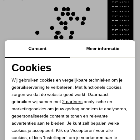
Jassen
BEKIJK
BEKIJK
BEKIJK
BEKIJK
Jeans
BEKIJK
BEKIJK
BEKIJK
Jurken en rokken
BEKIJK
BEKIJK
BEKIJK
Consent
Meer informatie
BEKIJK
Schoenen
BEKIJK
BEKIJK
BEKIJK
Cookies
Tops
BEKIJK
BEKIJK
Noodzakelijke cookies
BEKIJK
Wij gebruiken cookies en vergelijkbare technieken om je
Truien en vesten
gebruikservaring te verbeteren. Met functionele cookies
Personalisatie cookies
zorgen we dat de website goed werkt. Daarnaast
1
Filter
Analytische cookies
gebruiken wij samen met
2 partners
analytische en
marketingcookies om jouw gedrag anoniem te analyseren,
Marketing cookies
gepersonaliseerde content te tonen en relevante
1
2
advertenties aan te bieden. Je kunt zelf bepalen welke
cookies je accepteert. Klik op 'Accepteren' voor alle
cookies, of kies 'Instellingen' om je voorkeuren aan te