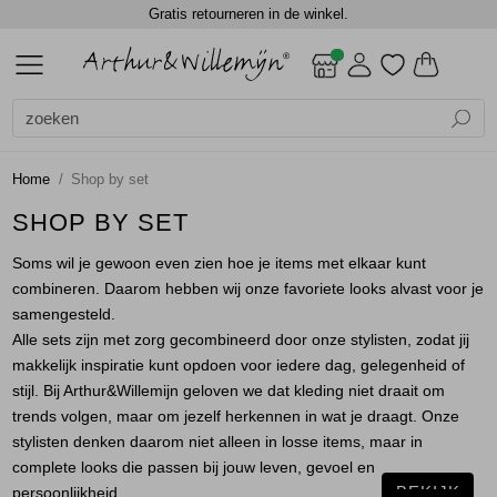
Gratis retourneren in de winkel.
ALLE DAMES
ACCESSOIRES
BLAZERS
BLOUSES
BROEKEN
CADEAUBONNEN
GILETS
JASSEN
JEANS
JURKEN EN ROKKEN
SCHOENEN
TOPS
TRUIEN EN VESTEN
DAMES
DAMES
SALE
Alle Dames
Dames
Alle Accessoires
Alle Blazers
Alle Blouses
Alle Broeken
Alle Gilets
Alle Jassen
Alle Jurken en rokken
Alle Tops
Alle Truien en vesten
Accessoires
Shawls
Gilets
Blouses lange mouw
Jumpsuits
Gilets
Bodywarmers
Jurken
Blouses lange mouw
Truien
Home
Shop by set
Blazers
Sjaals
Jackets
Jackets
Lange broeken
Gilets
Rokken
Shirts
Vest
SHOP BY SET
Soms wil je gewoon even zien hoe je items met elkaar kunt
Blouses
Top overig
Shorts
Jackets
Singlets
Vesten
combineren. Daarom hebben wij onze favoriete looks alvast voor je
samengesteld.
Broeken
Winterjassen
T-shirts
Alle sets zijn met zorg gecombineerd door onze stylisten, zodat jij
makkelijk inspiratie kunt opdoen voor iedere dag, gelegenheid of
Cadeaubonnen
Top overig
stijl. Bij Arthur&Willemijn geloven we dat kleding niet draait om
trends volgen, maar om jezelf herkennen in wat je draagt. Onze
stylisten denken daarom niet alleen in losse items, maar in
Gilets
Truien
complete looks die passen bij jouw leven, gevoel en
BEKIJK
persoonlijkheid.