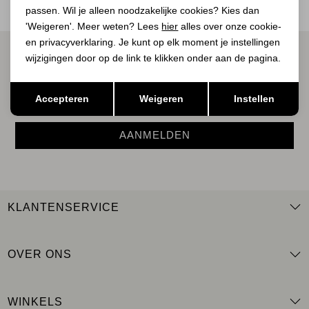
passen. Wil je alleen noodzakelijke cookies? Kies dan
'Weigeren'. Meer weten? Lees
hier
alles over onze cookie-
en privacyverklaring. Je kunt op elk moment je instellingen
ALTIJD ALS EERSTE OP DE HOOGTE ZIJN?
wijzigingen door op de link te klikken onder aan de pagina.
Schrijf je in voor onze nieuwsbrief.
Opslaan
Terug
Accepteren
Weigeren
Instellen
AANMELDEN
KLANTENSERVICE
OVER ONS
WINKELS