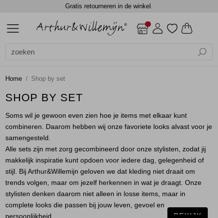
Gratis retourneren in de winkel.
ALLE DAMES
ACCESSOIRES
BLAZERS
BLOUSES
BROEKEN
CADEAUBONNEN
GILETS
JASSEN
JEANS
JURKEN EN ROKKEN
SCHOENEN
TOPS
TRUIEN EN VESTEN
DAMES
DAMES
SALE
Alle Dames
Dames
Alle Accessoires
Alle Blazers
Alle Blouses
Alle Broeken
Alle Gilets
Alle Jassen
Alle Jurken en rokken
Alle Tops
Alle Truien en vesten
Accessoires
Shawls
Gilets
Blouses lange mouw
Jumpsuits
Gilets
Bodywarmers
Jurken
Blouses lange mouw
Truien
Home
Shop by set
Blazers
Sjaals
Jackets
Jackets
Lange broeken
Gilets
Rokken
Shirts
Vest
SHOP BY SET
Soms wil je gewoon even zien hoe je items met elkaar kunt
Blouses
Top overig
Shorts
Jackets
Singlets
Vesten
combineren. Daarom hebben wij onze favoriete looks alvast voor je
samengesteld.
Broeken
Winterjassen
T-shirts
Alle sets zijn met zorg gecombineerd door onze stylisten, zodat jij
makkelijk inspiratie kunt opdoen voor iedere dag, gelegenheid of
Cadeaubonnen
Top overig
stijl. Bij Arthur&Willemijn geloven we dat kleding niet draait om
trends volgen, maar om jezelf herkennen in wat je draagt. Onze
stylisten denken daarom niet alleen in losse items, maar in
Gilets
Truien
complete looks die passen bij jouw leven, gevoel en
BEKIJK
persoonlijkheid.