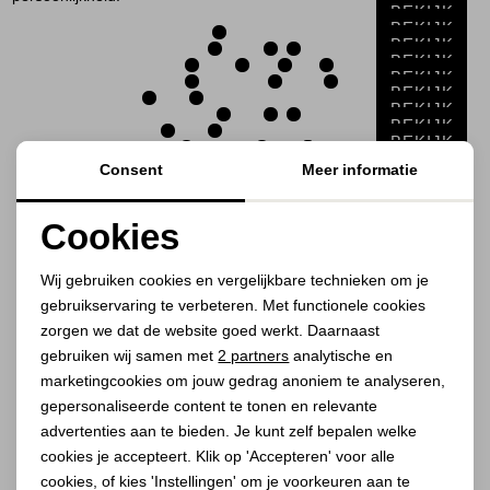
Jassen
BEKIJK
BEKIJK
BEKIJK
BEKIJK
Jeans
BEKIJK
BEKIJK
BEKIJK
Jurken en rokken
BEKIJK
BEKIJK
BEKIJK
Consent
Meer informatie
BEKIJK
Schoenen
BEKIJK
BEKIJK
BEKIJK
Cookies
Tops
BEKIJK
BEKIJK
Noodzakelijke cookies
BEKIJK
Wij gebruiken cookies en vergelijkbare technieken om je
Truien en vesten
gebruikservaring te verbeteren. Met functionele cookies
Personalisatie cookies
zorgen we dat de website goed werkt. Daarnaast
1
Filter
Analytische cookies
gebruiken wij samen met
2 partners
analytische en
marketingcookies om jouw gedrag anoniem te analyseren,
Marketing cookies
gepersonaliseerde content te tonen en relevante
1
2
3
advertenties aan te bieden. Je kunt zelf bepalen welke
cookies je accepteert. Klik op 'Accepteren' voor alle
cookies, of kies 'Instellingen' om je voorkeuren aan te