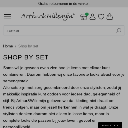
Gratis retourneren in de winkel.
ALLE DAMES
ACCESSOIRES
BLAZERS
BLOUSES
BROEKEN
CADEAUBONNEN
GILETS
JASSEN
JEANS
JURKEN EN ROKKEN
SCHOENEN
TOPS
TRUIEN EN VESTEN
DAMES
DAMES
SALE
Alle Dames
Dames
Alle Accessoires
Alle Blazers
Alle Blouses
Alle Broeken
Alle Gilets
Alle Jassen
Alle Jurken en rokken
Alle Tops
Alle Truien en vesten
Accessoires
Shawls
Gilets
Blouses lange mouw
Jumpsuits
Gilets
Bodywarmers
Jurken
Blouses lange mouw
Truien
Home
Shop by set
Blazers
Sjaals
Jackets
Jackets
Lange broeken
Gilets
Rokken
Shirts
Vest
SHOP BY SET
Soms wil je gewoon even zien hoe je items met elkaar kunt
Blouses
Top overig
Shorts
Jackets
Singlets
Vesten
combineren. Daarom hebben wij onze favoriete looks alvast voor je
samengesteld.
Broeken
Winterjassen
T-shirts
Alle sets zijn met zorg gecombineerd door onze stylisten, zodat jij
makkelijk inspiratie kunt opdoen voor iedere dag, gelegenheid of
Cadeaubonnen
Top overig
stijl. Bij Arthur&Willemijn geloven we dat kleding niet draait om
trends volgen, maar om jezelf herkennen in wat je draagt. Onze
stylisten denken daarom niet alleen in losse items, maar in
Gilets
Truien
complete looks die passen bij jouw leven, gevoel en
BEKIJK
persoonlijkheid.