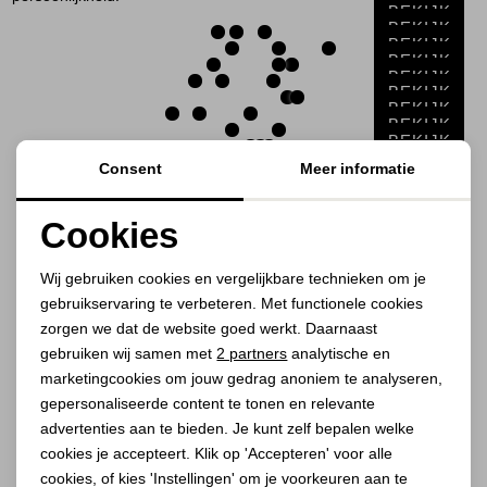
Jassen
BEKIJK
BEKIJK
BEKIJK
BEKIJK
Jeans
BEKIJK
BEKIJK
BEKIJK
Jurken en rokken
BEKIJK
BEKIJK
BEKIJK
Consent
Meer informatie
BEKIJK
Schoenen
BEKIJK
BEKIJK
BEKIJK
Cookies
Tops
BEKIJK
BEKIJK
Noodzakelijke cookies
BEKIJK
Wij gebruiken cookies en vergelijkbare technieken om je
Truien en vesten
gebruikservaring te verbeteren. Met functionele cookies
Personalisatie cookies
zorgen we dat de website goed werkt. Daarnaast
1
Filter
Analytische cookies
gebruiken wij samen met
2 partners
analytische en
marketingcookies om jouw gedrag anoniem te analyseren,
Marketing cookies
gepersonaliseerde content te tonen en relevante
1
2
4
advertenties aan te bieden. Je kunt zelf bepalen welke
cookies je accepteert. Klik op 'Accepteren' voor alle
cookies, of kies 'Instellingen' om je voorkeuren aan te