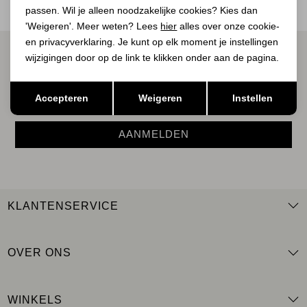
passen. Wil je alleen noodzakelijke cookies? Kies dan
'Weigeren'. Meer weten? Lees
hier
alles over onze cookie-
en privacyverklaring. Je kunt op elk moment je instellingen
ALTIJD ALS EERSTE OP DE HOOGTE ZIJN?
wijzigingen door op de link te klikken onder aan de pagina.
Schrijf je in voor onze nieuwsbrief.
Opslaan
Terug
Accepteren
Weigeren
Instellen
AANMELDEN
KLANTENSERVICE
OVER ONS
WINKELS