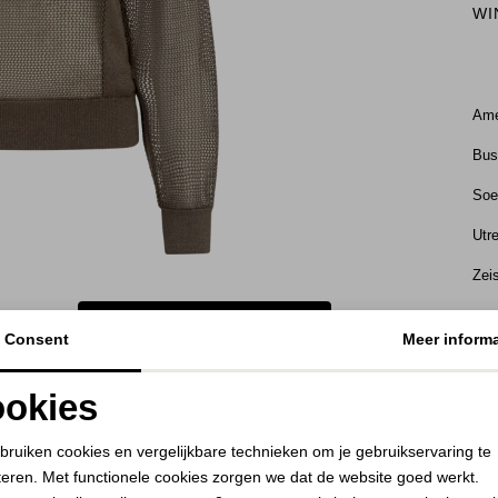
WI
Ame
Bu
Soe
Utr
Zei
BEKIJK HOE DIT JE STAAT
Consent
Meer informa
KE
okies
RE
Noodzakelijke cookies
Personalisatie cookies
bruiken cookies en vergelijkbare technieken om je gebruikservaring te
teren. Met functionele cookies zorgen we dat de website goed werkt.
Analytische cookies
Marketing cookies