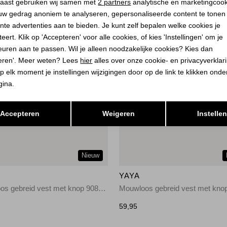
aast gebruiken wij samen met
2 partners
analytische en marketingcoo
uw gedrag anoniem te analyseren, gepersonaliseerde content te tonen
nte advertenties aan te bieden. Je kunt zelf bepalen welke cookies je
eert. Klik op 'Accepteren' voor alle cookies, of kies 'Instellingen' om je
euren aan te passen. Wil je alleen noodzakelijke cookies? Kies dan
eren'. Meer weten? Lees
hier
alles over onze cookie- en privacyverklar
p elk moment je instellingen wijzigingen door op de link te klikken ond
gina.
Opslaan
Terug
Accepteren
Weigeren
Instelle
Nieuw
YAYA
Mouwloos gebreid vest met knop 908142
59,95