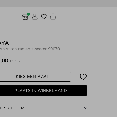
AYA
sh stitch raglan sweater 99070
,00
89,95
KIES EEN MAAT
PLAATS IN WINKELMAND
ER DIT ITEM