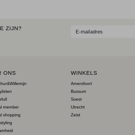
E ZIJN?
R ONS
WINKELS
thur&Willemijn
Amersfoort
ylisten
Bussum
full
Soest
al member
Utrecht
l shopping
Zeist
 styling
amheid