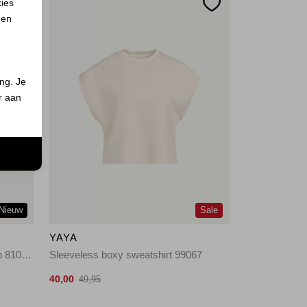
kies
 en
ing. Je
er aan
n
Nieuw
Sale
YAYA
Mouwloos gebreid vest met knop 810252
Sleeveless boxy sweatshirt 99067
40,00
49,95