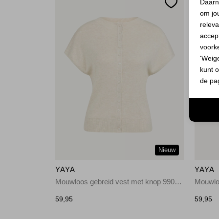
Daarn
om jo
releva
accept
voork
'Weig
kunt o
de pa
Nieuw
YAYA
YAYA
Mouwloos gebreid vest met knop 990792
59,95
59,95