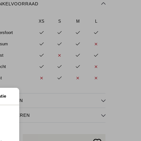
NKELVOORRAAD
XS
S
M
L
rsfoort
ssum
st
echt
st
tie
NMERKEN
TOURNEREN