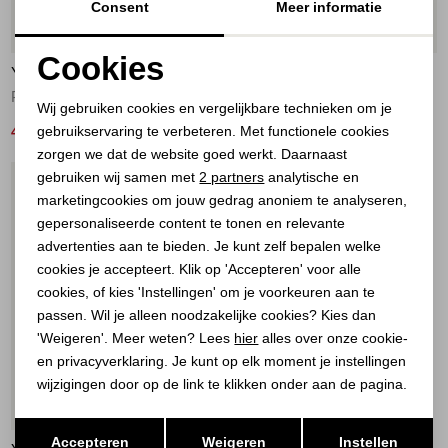
Consent
Meer informatie
20%
40%
Cookies
YAYA
YAYA
Noodzakelijke cookies
Printed v-neck singlet 912161
Singlet with fancy racerback 00001
Wij gebruiken cookies en vergelijkbare technieken om je
gebruikservaring te verbeteren. Met functionele cookies
Personalisatie cookies
40,00
21,00
49,95
34,95
zorgen we dat de website goed werkt. Daarnaast
Analytische cookies
gebruiken wij samen met
2 partners
analytische en
1
/2
marketingcookies om jouw gedrag anoniem te analyseren,
Marketing cookies
gepersonaliseerde content te tonen en relevante
advertenties aan te bieden. Je kunt zelf bepalen welke
cookies je accepteert. Klik op 'Accepteren' voor alle
cookies, of kies 'Instellingen' om je voorkeuren aan te
passen. Wil je alleen noodzakelijke cookies? Kies dan
'Weigeren'. Meer weten? Lees
hier
alles over onze cookie-
en privacyverklaring. Je kunt op elk moment je instellingen
wijzigingen door op de link te klikken onder aan de pagina.
51%
Opslaan
Terug
Accepteren
Weigeren
Instellen