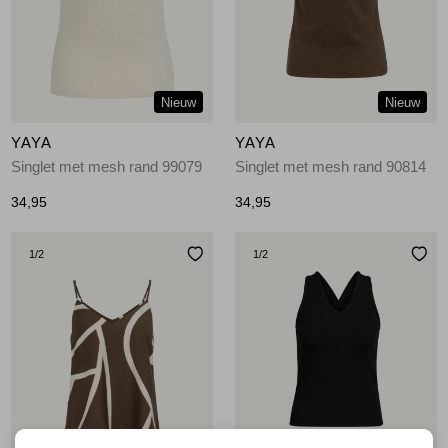
Jassen
Jeans
Nieuw
Nieuw
Jurken en rokken
YAYA
YAYA
Schoenen
Singlet met mesh rand 99079
Singlet met mesh rand 90814
34,95
34,95
Tops
1
/2
1
/2
Truien en vesten