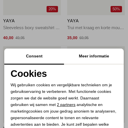
20%
50%
YAYA
YAYA
Sleeveless boxy sweatshirt 99067
Trui met kraag en korte mouwen 99048
40,00
35,00
49,95
69,95
1
/2
1
/2
Consent
Meer informatie
Cookies
Noodzakelijke cookies
Wij gebruiken cookies en vergelijkbare technieken om je
gebruikservaring te verbeteren. Met functionele cookies
Personalisatie cookies
zorgen we dat de website goed werkt. Daarnaast
Analytische cookies
gebruiken wij samen met
2 partners
analytische en
marketingcookies om jouw gedrag anoniem te analyseren,
Marketing cookies
50%
60%
gepersonaliseerde content te tonen en relevante
advertenties aan te bieden. Je kunt zelf bepalen welke