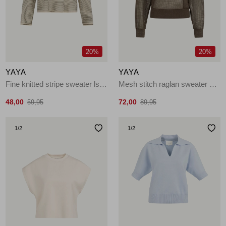
Jassen
Jeans
20%
20%
Jurken en rokken
YAYA
YAYA
Schoenen
Fine knitted stripe sweater ls 990581
Mesh stitch raglan sweater 99070
48,00
72,00
59,95
89,95
Tops
1
/2
1
/2
Truien en vesten