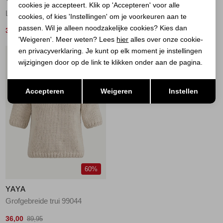
YAYA
YAYA
cookies je accepteert. Klik op 'Accepteren' voor alle
Lichte sweater 99048
Gebreide top met dubbele zoom 990472
cookies, of kies 'Instellingen' om je voorkeuren aan te
passen. Wil je alleen noodzakelijke cookies? Kies dan
30,00
28,00
59,95
69,95
'Weigeren'. Meer weten? Lees
hier
alles over onze cookie-
en privacyverklaring. Je kunt op elk moment je instellingen
1
/2
wijzigingen door op de link te klikken onder aan de pagina.
Opslaan
Terug
Accepteren
Weigeren
Instellen
60%
YAYA
Grofgebreide trui 99044
36,00
89,95